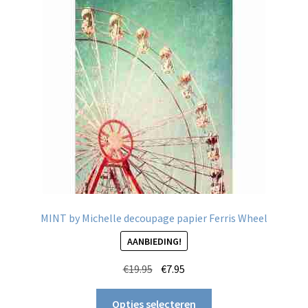
optie
kan
gekozen
worden
op
de
productpagina
MINT by Michelle decoupage papier Ferris Wheel
AANBIEDING!
Oorspronkelijke
Huidige
€
19.95
€
7.95
prijs
prijs
Dit
was:
is:
Opties selecteren