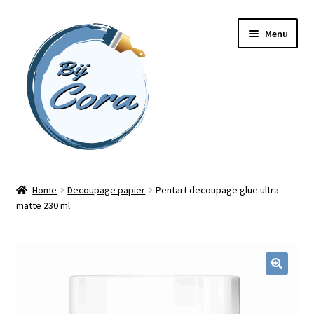
Ga
Ga
Menu
door
naar
naar
de
navigatie
inhoud
Home
Home
Decoupage papier
Pentart decoupage glue ultra
matte 230 ml
Workshops
Online cursussen
Subme
Shop
uitvou