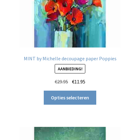
MINT by Michelle decoupage paper Poppies
AANBIEDING!
Oorspronkelijke
Huidige
€
29.95
€
11.95
prijs
prijs
Dit
was:
is:
Opties selecteren
product
€29.95.
€11.95.
heeft
meerdere
variaties.
Deze