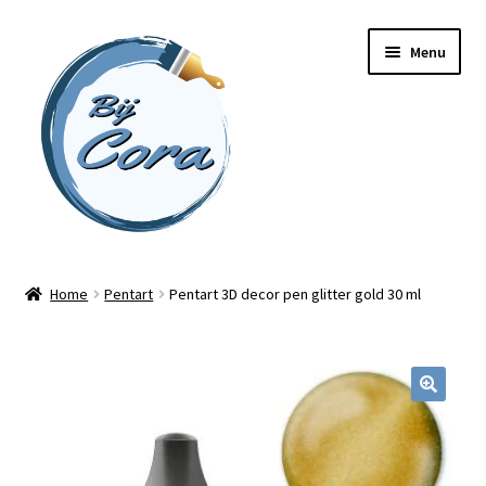
Ga
Ga
Menu
door
naar
naar
de
navigatie
inhoud
Home
Home
Pentart
Pentart 3D decor pen glitter gold 30 ml
Workshops
Online cursussen
Subme
Shop
uitvou