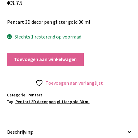
€
3.75
Pentart 3D decor pen glitter gold 30 ml
Slechts 1 resterend op voorraad
Pentart
Toevoegen aan winkelwagen
3D
decor
pen
Toevoegen aan verlanglijst
glitter
gold
Categorie:
Pentart
Tag:
Pentart 3D decor pen glitter gold 30 ml
30
ml
aantal
Beschrijving