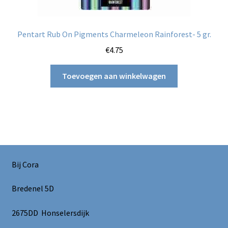
Pentart Rub On Pigments Charmeleon Rainforest- 5 gr.
€
4.75
Toevoegen aan winkelwagen
Bij Cora
Bredenel 5D
2675DD Honselersdijk