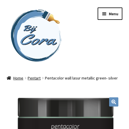
Ga
Ga
Menu
door
naar
naar
de
navigatie
inhoud
Home
Home
Pentart
Pentacolor wall lasur metallic green- silver
Workshops
Online cursussen
Subme
Shop
uitvou