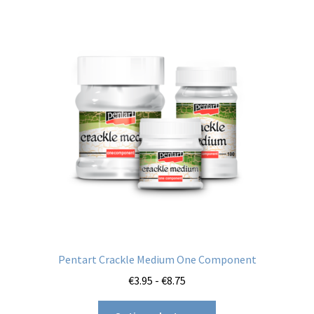
Pentart Crackle Medium One Component
Prijsklasse:
€
3.95
-
€
8.75
€3.95
Dit