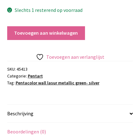
Slechts 1 resterend op voorraad
Pentacolor
Toevoegen aan winkelwagen
wall
lasur
metallic
Toevoegen aan verlanglijst
green-
silver
SKU:
45413
Categorie:
Pentart
aantal
Tag:
Pentacolor wall lasur metallic green- silver
Beschrijving
Beoordelingen (0)