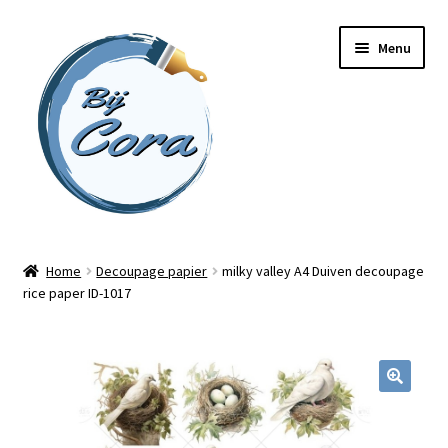
Ga
Ga
Menu
door
naar
naar
de
navigatie
inhoud
Home
Home
Decoupage papier
milky valley A4 Duiven decoupage
rice paper ID-1017
Workshops
Online cursussen
Subme
Shop
uitvou