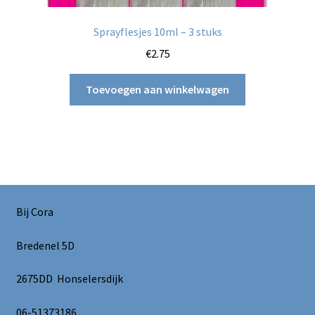
Sprayflesjes 10ml – 3 stuks
€
2.75
Toevoegen aan winkelwagen
Bij Cora
Bredenel 5D
2675DD Honselersdijk
06-51373186