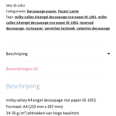
rice
SKU:
ID-1052
Categorieën:
Decoupage papier
,
Pasen/ Lente
paper
Tags:
milky valley A4 engel decoupage rice paper ID-1051
,
milky
ID-
valley A4 engel decoupage rice paper ID-1052
,
reversed
1052
decoupage
,
rijstpapier
,
servetten techniek
,
valentijn decoupage
aantal
Beschrijving
Beoordelingen (0)
Beschrijving
milky valley A4 engel decoupage rice paper ID-1052.
Formaat: A4 (210 mm x 297 mm)
34-35 g/m²/afdrukken van hoge kwaliteit.