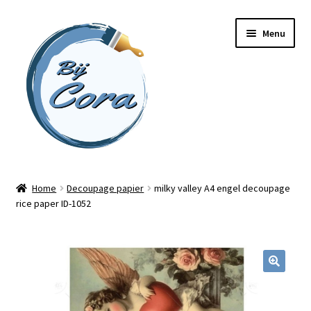
Ga
Ga
Menu
door
naar
naar
de
navigatie
inhoud
Home
Home
Decoupage papier
milky valley A4 engel decoupage
rice paper ID-1052
Workshops
Online cursussen
Subme
Shop
uitvou