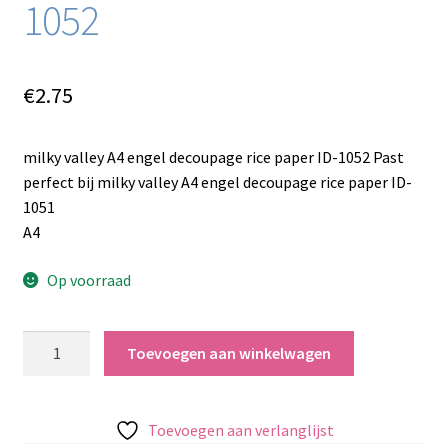
1052
€
2.75
milky valley A4 engel decoupage rice paper ID-1052 Past
perfect bij milky valley A4 engel decoupage rice paper ID-
1051
A4
Op voorraad
milky
Toevoegen aan winkelwagen
valley
A4
engel
Toevoegen aan verlanglijst
decoupage