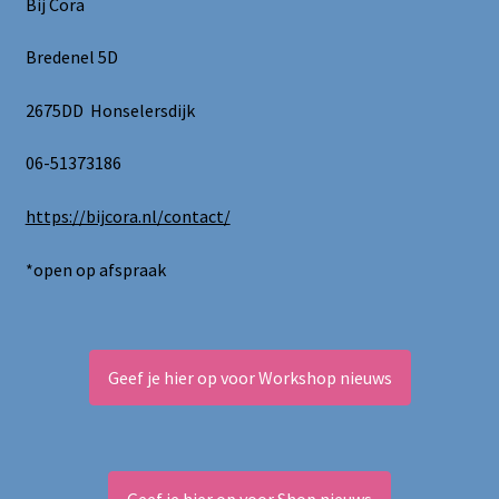
Bij Cora
gekozen
worden
Bredenel 5D
op
de
2675DD Honselersdijk
productpagina
06-51373186
https://bijcora.nl/contact/
*open op afspraak
Geef je hier op voor Workshop nieuws