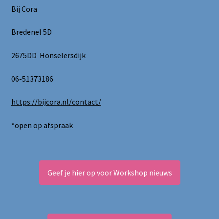
Bij Cora
Bredenel 5D
2675DD Honselersdijk
06-51373186
https://bijcora.nl/contact/
*open op afspraak
Geef je hier op voor Workshop nieuws