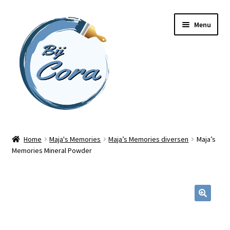
Ga
Ga
Menu
door
naar
naar
de
navigatie
inhoud
Home
Home
Maja's Memories
Maja’s Memories diversen
Maja’s
Memories Mineral Powder
Workshops
Online cursussen
Subme
Shop
uitvou