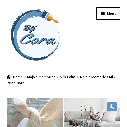
Ga
Ga
Menu
door
naar
naar
de
navigatie
inhoud
Home
Home
Maja's Memories
Milk Paint
Maja’s Memories Milk
Paint Linen
Workshops
Online cursussen
Subme
Shop
uitvou