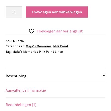
Maja's
Toevoegen aan winkelwagen
Memories
Milk
Paint
Toevoegen aan verlanglijst
Linen
aantal
SKU:
MD6702
Categorieën:
Maja's Memories
,
Milk Paint
Tag:
Maja's Memories Milk Paint Linen
Beschrijving
Aanvullende informatie
Beoordelingen (1)