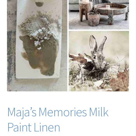
Blog / DIY / Tutorials
Over mij
Contact
Maja’s Memories Milk
Paint Linen