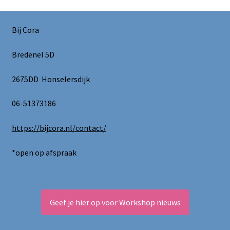
Bij Cora
Bredenel 5D
2675DD Honselersdijk
06-51373186
https://bijcora.nl/contact/
*open op afspraak
Geef je hier op voor Workshop nieuws