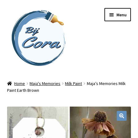
Ga
Ga
Menu
door
naar
naar
de
navigatie
inhoud
Home
Home
Maja's Memories
Milk Paint
Maja’s Memories Milk
Paint Earth Brown
Workshops
Online cursussen
Subme
Shop
uitvou