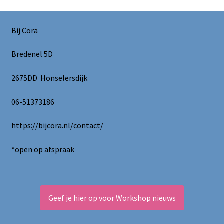
Bij Cora
Bredenel 5D
2675DD Honselersdijk
06-51373186
https://bijcora.nl/contact/
*open op afspraak
Geef je hier op voor Workshop nieuws