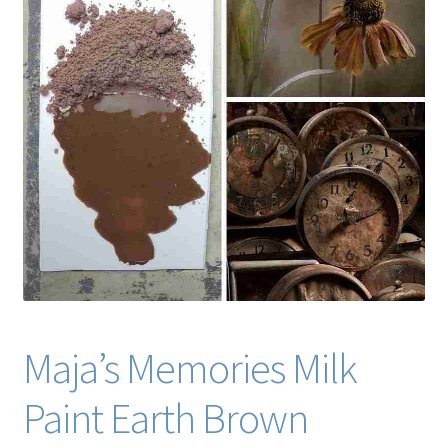
Blog / DIY / Tutorials
Over mij
Contact
Maja’s Memories Milk
Paint Earth Brown