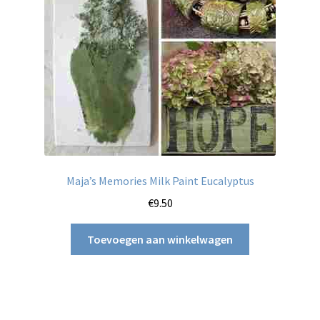
Maja’s Memories Milk Paint Eucalyptus
€
9.50
Toevoegen aan winkelwagen