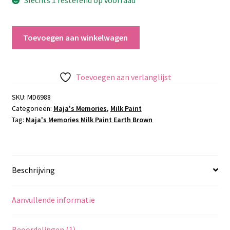
Maja's
Toevoegen aan winkelwagen
Memories
Milk
Paint
Toevoegen aan verlanglijst
Earth
Brown
SKU:
MD6988
Categorieën:
Maja's Memories
,
Milk Paint
aantal
Tag:
Maja's Memories Milk Paint Earth Brown
Beschrijving
Aanvullende informatie
Beoordelingen (1)