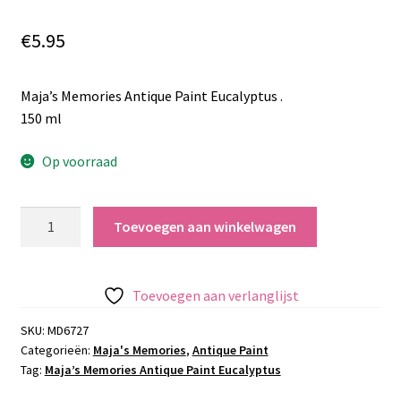
€
5.95
Maja’s Memories Antique Paint Eucalyptus .
150 ml
Op voorraad
Maja’s
Toevoegen aan winkelwagen
Memories
Antique
Paint
Toevoegen aan verlanglijst
Eucalyptus
aantal
SKU:
MD6727
Categorieën:
Maja's Memories
,
Antique Paint
Tag:
Maja’s Memories Antique Paint Eucalyptus