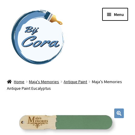
Ga
Ga
Menu
door
naar
naar
de
navigatie
inhoud
Home
Home
Maja's Memories
Antique Paint
Maja’s Memories
Antique Paint Eucalyptus
Workshops
Online cursussen
Subme
Shop
uitvou