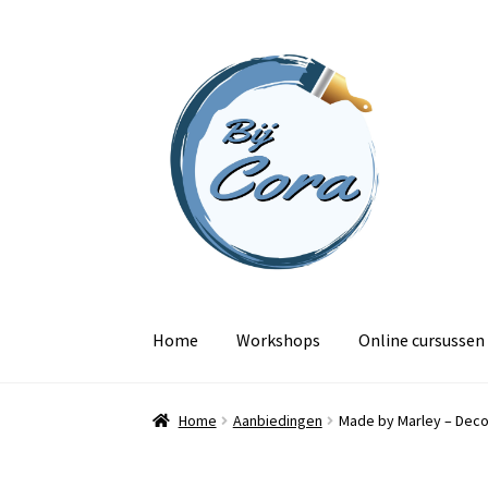
Ga
Ga
door
naar
naar
de
navigatie
inhoud
Home
Workshops
Online cursussen
Home
Aanbiedingen
Made by Marley – Dec