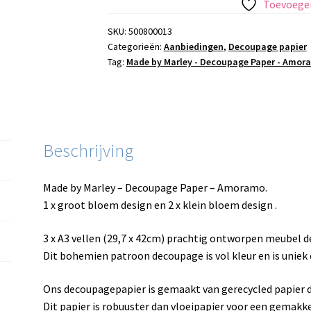
Toevoegen
SKU:
500800013
Categorieën:
Aanbiedingen
,
Decoupage papier
Tag:
Made by Marley - Decoupage Paper - Amor
Beschrijving
Made by Marley – Decoupage Paper – Amoramo.
1 x groot bloem design en 2 x klein bloem design .
3 x A3 vellen (29,7 x 42cm) prachtig ontworpen meubel d
Dit bohemien patroon decoupage is vol kleur en is unie
Ons decoupagepapier is gemaakt van gerecycled papier d
Dit papier is robuuster dan vloeipapier voor een gemakke