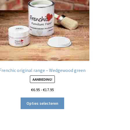
Frenchic original range – Wedgewood green
AANBIEDING!
Prijsklasse:
€
6.95
-
€
17.95
€6.95
Dit
tot
Opties selecteren
product
€17.95
heeft
meerdere
variaties.