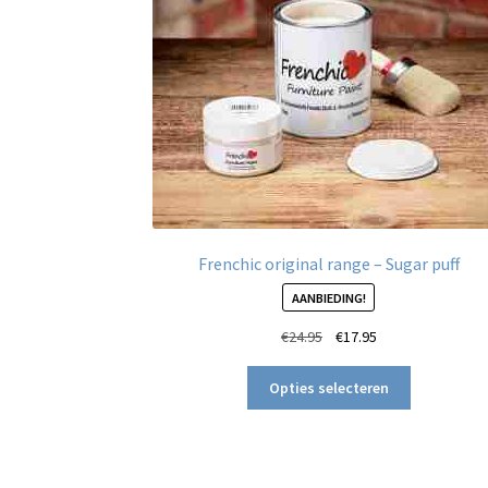
Frenchic original range – Sugar puff
AANBIEDING!
Oorspronkelijke
Huidige
€
24.95
€
17.95
prijs
prijs
Dit
was:
is:
Opties selecteren
product
€24.95.
€17.95.
heeft
meerdere
variaties.