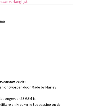
 aan verlanglijst
amo
ecoupage papier.
k en ontworpen door Made by Marley.
at ongeveer 53 GSM is.
lijkere en kreukvrije toepassing op de