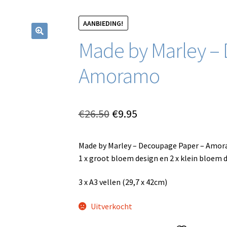
AANBIEDING!
Made by Marley –
Amoramo
Oorspronkelijke
Huidige
€
26.50
€
9.95
prijs
prijs
Made by Marley – Decoupage Paper – Amor
was:
is:
1 x groot bloem design en 2 x klein bloem d
€26.50.
€9.95.
3 x A3 vellen (29,7 x 42cm)
Uitverkocht