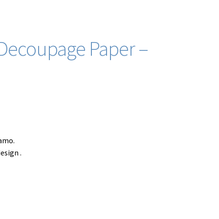
 Decoupage Paper –
amo.
esign .