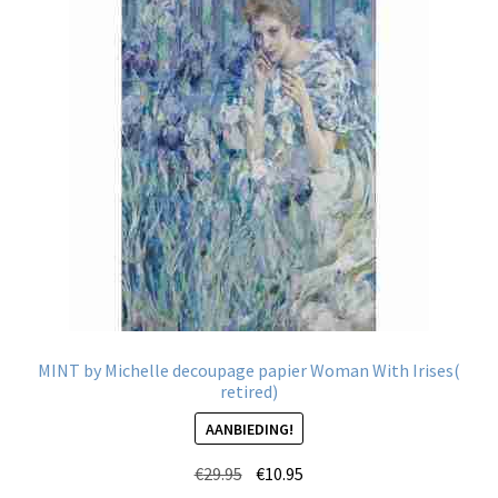
MINT by Michelle decoupage papier Woman With Irises(
retired)
AANBIEDING!
Oorspronkelijke
Huidige
€
29.95
€
10.95