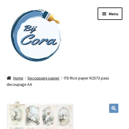
Ga
Ga
Menu
door
naar
naar
de
navigatie
inhoud
Home
Home
Decoupage papier
ITD Rice paper R2573 paas
decoupage A4
Workshops
Online cursussen
Subme
Shop
uitvou