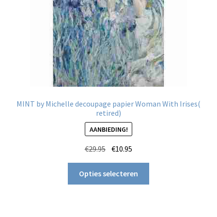
MINT by Michelle decoupage papier Woman With Irises(
retired)
AANBIEDING!
Oorspronkelijke
Huidige
€
29.95
€
10.95
prijs
prijs
Dit
was:
is:
Opties selecteren
product
€29.95.
€10.95.
heeft
meerdere
variaties.