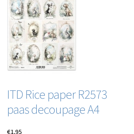
Blog / DIY / Tutorials
Over mij
Contact
ITD Rice paper R2573
paas decoupage A4
€
1.95