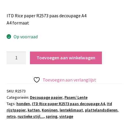
ITD Rice paper R2573 paas decoupage A4
A4 formaat
Op voorraad
ITD
Toevoegen aan winkelwagen
Rice
paper
R2573
Toevoegen aan verlanglijst
paas
decoupage
SKU:
R2573
Categorieën:
Decoupage papier
,
Pasen/ Lente
A4
Tags:
honden
,
ITD Rice paper R2573 paas decoupage A4
,
Itd
aantal
rijstpapier
,
katten
,
Konijnen
,
lenteklimaat
,
plattelandsdieren
,
retro
,
rustieke stijl...
,
spring
,
vintage