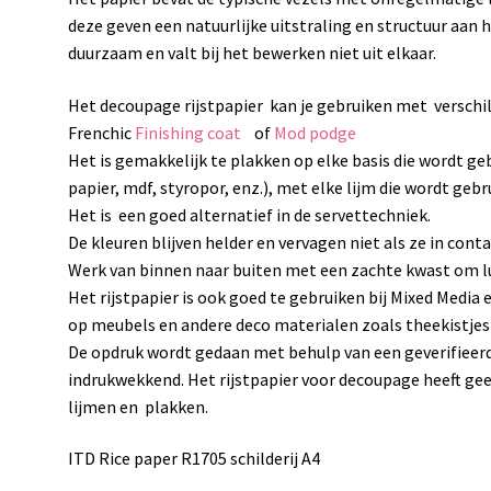
deze geven een natuurlijke uitstraling en structuur aan 
duurzaam en valt bij het bewerken niet uit elkaar.
Het decoupage rijstpapier kan je gebruiken met verschi
Frenchic
Finishing coat
of
Mod podge
Het is gemakkelijk te plakken op elke basis die wordt ge
papier, mdf, styropor, enz.), met elke lijm die wordt geb
Het is een goed alternatief in de servettechniek.
De kleuren blijven helder en vervagen niet als ze in con
Werk van binnen naar buiten met een zachte kwast om lu
Het rijstpapier is ook goed te gebruiken bij Mixed Media 
op meubels en andere deco materialen zoals theekistjes
De opdruk wordt gedaan met behulp van een geverifieerd
indrukwekkend. Het rijstpapier voor decoupage heeft ge
lijmen en plakken.
ITD Rice paper R1705 schilderij A4