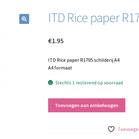
ITD Rice paper R17
€
1.95
ITD Rice paper R1705 schilderij A4
A4 formaat
Slechts 1 resterend op voorraad
ITD
Toevoegen aan winkelwagen
Rice
paper
R1705
Toevoegen
schilderij