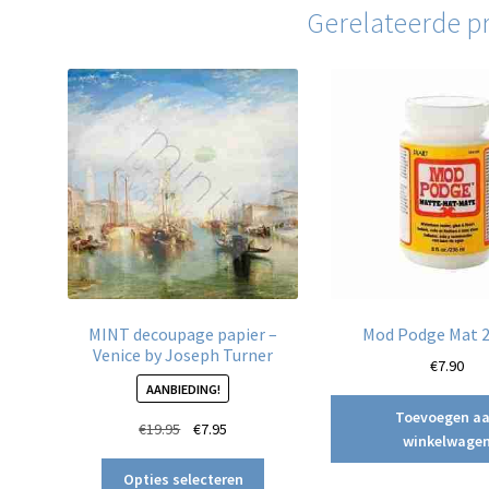
Gerelateerde p
MINT decoupage papier –
Mod Podge Mat 2
Venice by Joseph Turner
€
7.90
AANBIEDING!
Toevoegen a
Oorspronkelijke
Huidige
€
19.95
€
7.95
winkelwage
prijs
prijs
Dit
was:
is:
Opties selecteren