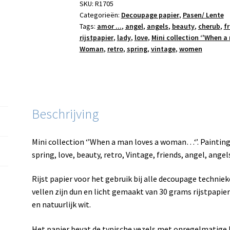
A4
SKU:
R1705
Categorieën:
Decoupage papier
,
Pasen/ Lente
aantal
Tags:
amor ...
,
angel
,
angels
,
beauty
,
cherub
,
f
rijstpapier
,
lady
,
love
,
Mini collection ‘'When a
Woman
,
retro
,
spring
,
vintage
,
women
Beschrijving
Mini collection ‘’When a man loves a woman…‘’. Paintin
spring, love, beauty, retro, Vintage, friends, angel, ang
Rijst papier voor het gebruik bij alle decoupage technie
vellen zijn dun en licht gemaakt van 30 grams rijstpapie
en natuurlijk wit.
Het papier bevat de typische vezels met onregelmatige l