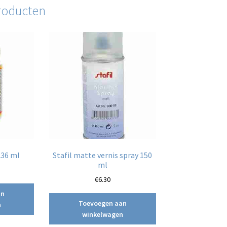
roducten
36 ml
Stafil matte vernis spray 150
ml
€
6.30
an
Toevoegen aan
n
winkelwagen