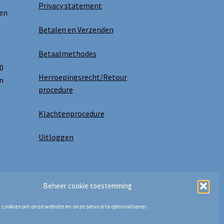
Privacy statement
 en
Betalen en Verzenden
Betaalmethodes
0
Herroepingsrecht/Retour
n
procedure
Klachtenprocedure
Uitloggen
Beheer cookie toestemming
 cookies om onze website en onze service te optimaliseren.