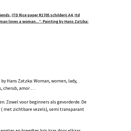
riends
,
ITD Rice paper R1705 schilderij A4
,
Itd
 man loves a woman...‘’. Painting by Hans Zatzka:
g by Hans Zatzka: Woman, women, lady,
els, cherub, amor …
ken. Zowel voor beginners als gevorderde. De
r ( met zichtbare vezels), semi transparant
engtes en breedtes kris kras door elkaar,