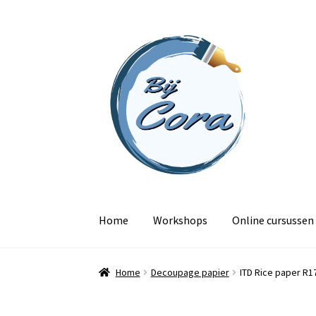
Ga
Ga
door
naar
naar
de
navigatie
inhoud
Home
Workshops
Online cursussen
Home
Decoupage papier
ITD Rice paper R17