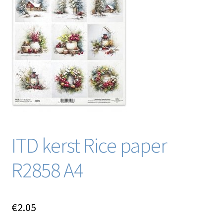
Blog / DIY / Tutorials
Over mij
Contact
ITD kerst Rice paper
R2858 A4
€
2.05