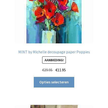
MINT by Michelle decoupage paper Poppies
AANBIEDING!
Oorspronkelijke
Huidige
€
29.95
€
11.95
prijs
prijs
Dit
was:
is:
Opties selecteren
product
€29.95.
€11.95.
heeft
meerdere
variaties.