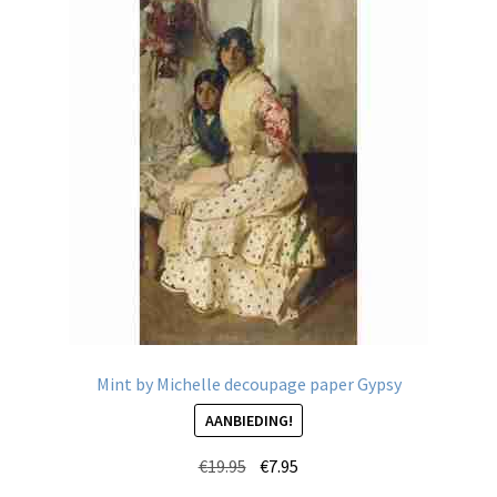
Deze
optie
kan
gekozen
worden
op
de
productpagina
Mint by Michelle decoupage paper Gypsy
AANBIEDING!
Oorspronkelijke
Huidige
€
19.95
€
7.95
prijs
prijs