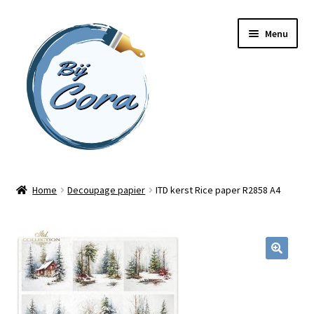
Ga
Ga
Menu
door
naar
naar
de
navigatie
inhoud
Home
Home
Decoupage papier
ITD kerst Rice paper R2858 A4
Workshops
Online cursussen
Subme
Shop
uitvou