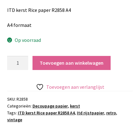
ITD kerst Rice paper R2858 A4
A4 formaat
Op voorraad
ITD
Toevoegen aan winkelwagen
kerst
Rice
paper
Toevoegen aan verlanglijst
R2858
A4
SKU:
R2858
Categorieën:
Decoupage papier
,
kerst
aantal
Tags:
ITD kerst Rice paper R2858 A4
,
Itd rijstpapier
,
retro
,
vintage