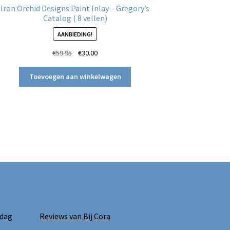
Iron Orchid Designs Paint Inlay – Gregory’s
Catalog ( 8 vellen)
AANBIEDING!
Oorspronkelijke
Huidige
€
59.95
€
30.00
prijs
prijs
was:
is:
Toevoegen aan winkelwagen
€59.95.
€30.00.
 dag
Reviews van Bij Cora