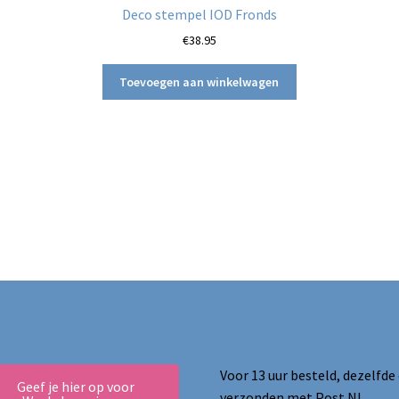
Deco stempel IOD Fronds
€
38.95
Toevoegen aan winkelwagen
Voor 13 uur besteld, dezelfde
Geef je hier op voor
verzonden met Post NL.