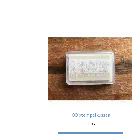
IOD stempelkussen
€
8.95