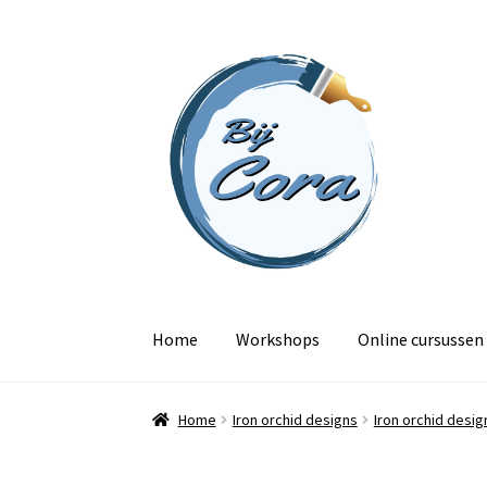
Ga
Ga
door
naar
naar
de
navigatie
inhoud
Home
Workshops
Online cursussen
Home
Iron orchid designs
Iron orchid desig