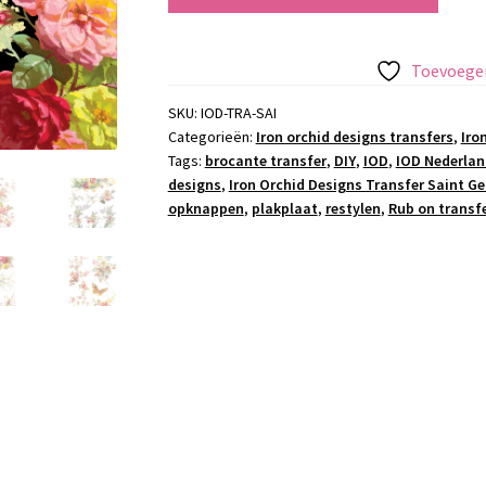
Orchid
Designs
Transfer
Toevoegen
Saint
Germain
SKU:
IOD-TRA-SAI
Categorieën:
Iron orchid designs transfers
,
Iro
aantal
Tags:
brocante transfer
,
DIY
,
IOD
,
IOD Nederlan
designs
,
Iron Orchid Designs Transfer Saint G
opknappen
,
plakplaat
,
restylen
,
Rub on transf