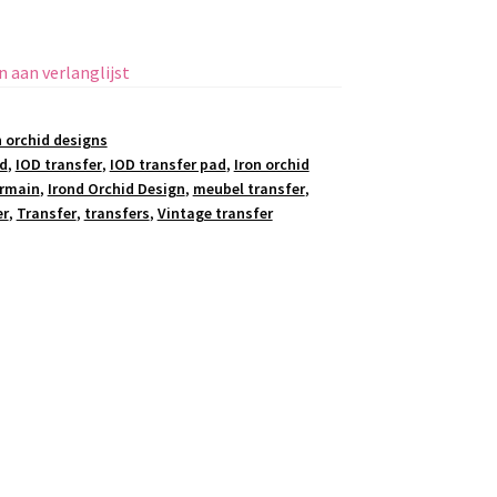
 aan verlanglijst
n orchid designs
d
,
IOD transfer
,
IOD transfer pad
,
Iron orchid
ermain
,
Irond Orchid Design
,
meubel transfer
,
er
,
Transfer
,
transfers
,
Vintage transfer