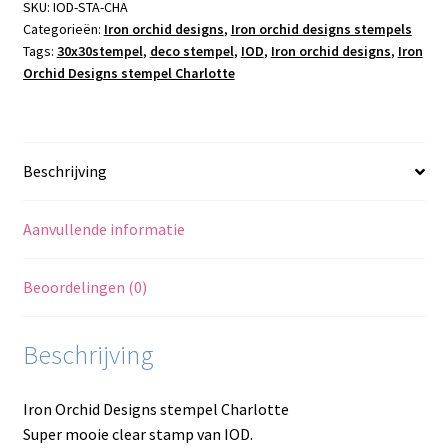
aantal
SKU:
IOD-STA-CHA
Categorieën:
Iron orchid designs
,
Iron orchid designs stempels
Tags:
30x30stempel
,
deco stempel
,
IOD
,
Iron orchid designs
,
Iron
Orchid Designs stempel Charlotte
Beschrijving
Aanvullende informatie
Beoordelingen (0)
Beschrijving
Iron Orchid Designs stempel Charlotte
Super mooie clear stamp van IOD.