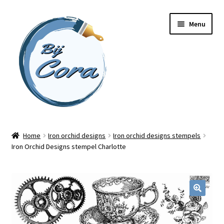
Ga
Ga
Menu
door
naar
naar
de
navigatie
inhoud
Home
Home
Iron orchid designs
Iron orchid designs stempels
Iron Orchid Designs stempel Charlotte
Workshops
Online cursussen
Subme
Shop
uitvou