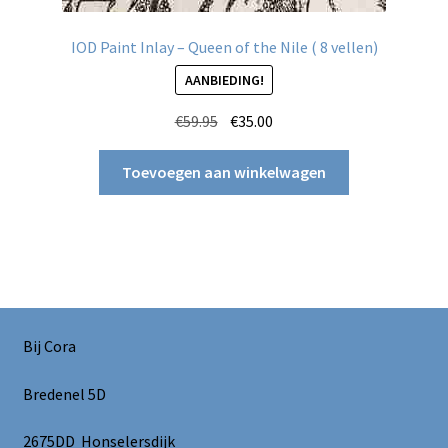
IOD Paint Inlay – Queen of the Nile ( 8 vellen)
AANBIEDING!
Oorspronkelijke
Huidige
€
59.95
€
35.00
prijs
prijs
was:
is:
Toevoegen aan winkelwagen
€59.95.
€35.00.
Bij Cora
Bredenel 5D
2675DD Honselersdijk