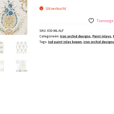
Uitverkocht
Toevoegen
SKU:
IOD-INL-ALF
Categorieën:
Iron orchid designs
,
Paint inlays
,
Tags:
Iod paint inlay kopen
,
iron orchid designs