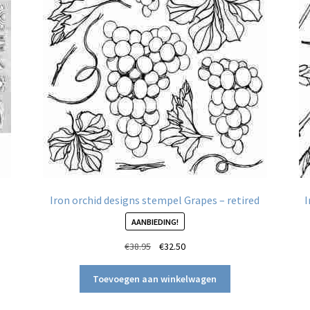
Iron orchid designs stempel Grapes – retired
I
AANBIEDING!
Oorspronkelijke
Huidige
€
38.95
€
32.50
prijs
prijs
was:
is:
Toevoegen aan winkelwagen
€38.95.
€32.50.