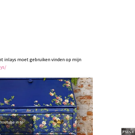
int inlays moet gebruiken vinden op mijn
ays/
 Youtube in te