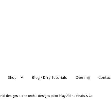
Shop
Blog / DIY / Tutorials
Over mij
Contac
chid designs
iron orchid designs paint inlay Alfred Peats & Co