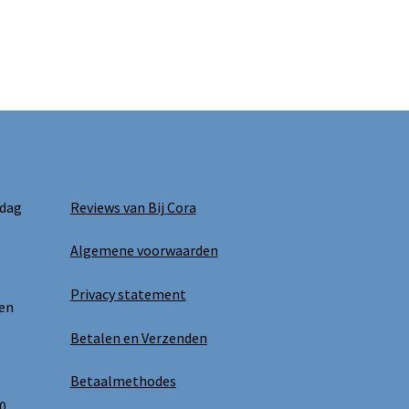
 dag
Reviews van Bij Cora
Algemene voorwaarden
Privacy statement
 en
Betalen en Verzenden
Betaalmethodes
0