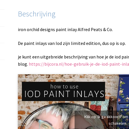
Beschrijving
iron orchid designs paint inlay Alfred Peats & Co.
De paint inlays van Iod zijn limited edition, dus op is op.
je kunt een uitgebreide beschrijving van hoe je de iod pa
blog.
https://bijcora.nl/hoe-gebruik-je-de-iod-paint-inl
Klik op 'Ik ga akkoord' om
schakelen