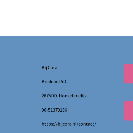
Bij Cora
Bredenel 5D
2675DD Honselersdijk
06-51373186
https://bijcora.nl/contact/