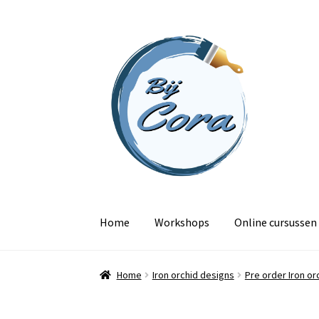
Ga
Ga
door
naar
naar
de
navigatie
inhoud
Home
Workshops
Online cursussen
Home
Iron orchid designs
Pre order Iron or