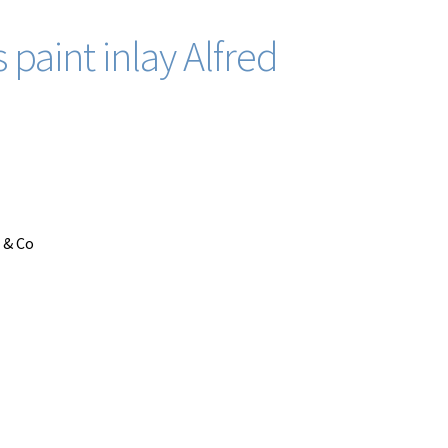
 paint inlay Alfred
s & Co