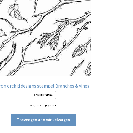
ron orchid designs stempel Branches & vines
AANBIEDING!
Oorspronkelijke
Huidige
€
38.95
€
29.95
prijs
prijs
was:
is:
Toevoegen aan winkelwagen
€38.95.
€29.95.