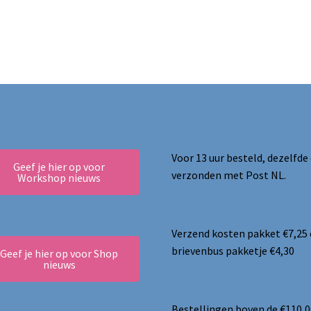
Voor 13 uur besteld, dezelfde
Geef je hier op voor
verzonden met Post NL.
Workshop nieuws
Verzend kosten pakket €7,25
brievenbus pakketje €4,30
Geef je hier op voor Shop
nieuws
Bestellingen boven de €110,0