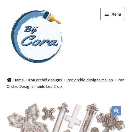
Ga
Ga
Menu
door
naar
naar
de
navigatie
inhoud
Home
Home
Iron orchid designs
Iron orchid designs mallen
Iron
Orchid Designs mould Les Croix
Workshops
Online cursussen
Subme
Shop
uitvou