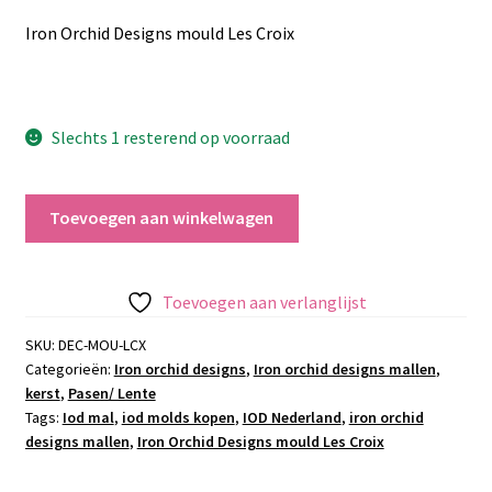
Iron Orchid Designs mould Les Croix
Slechts 1 resterend op voorraad
Iron
Toevoegen aan winkelwagen
Orchid
Designs
mould
Toevoegen aan verlanglijst
Les
Croix
SKU:
DEC-MOU-LCX
Categorieën:
Iron orchid designs
,
Iron orchid designs mallen
,
aantal
kerst
,
Pasen/ Lente
Tags:
Iod mal
,
iod molds kopen
,
IOD Nederland
,
iron orchid
designs mallen
,
Iron Orchid Designs mould Les Croix