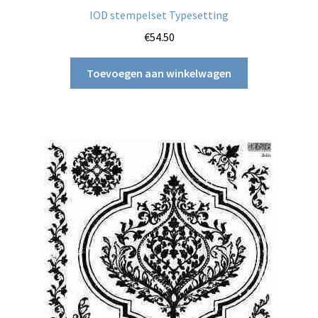
IOD stempelset Typesetting
€
54.50
Toevoegen aan winkelwagen