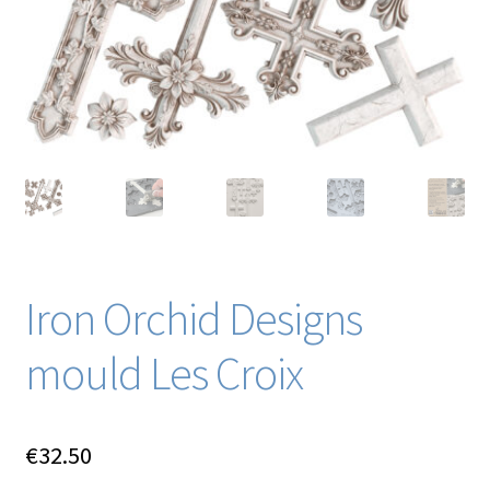
Blog / DIY / Tutorials
Over mij
Contact
Iron Orchid Designs
mould Les Croix
€
32.50