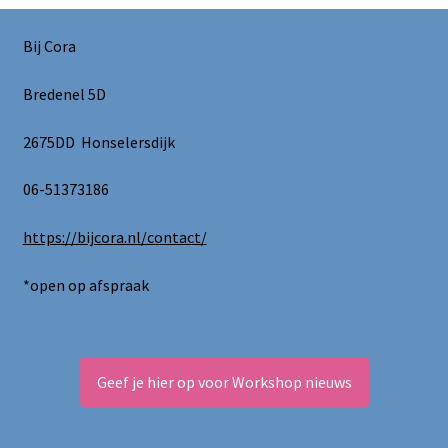
Bij Cora
Bredenel 5D
2675DD Honselersdijk
06-51373186
https://bijcora.nl/contact/
*open op afspraak
Geef je hier op voor Workshop nieuws