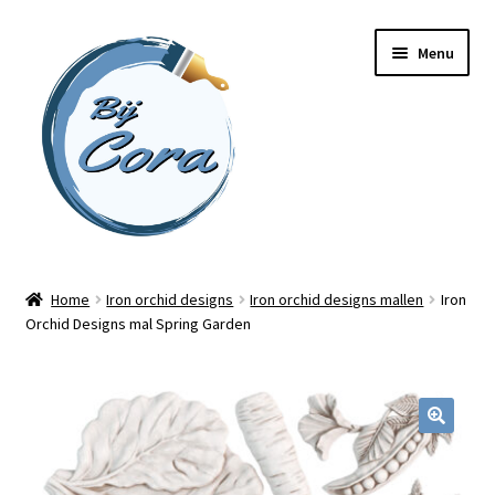
Ga
Ga
Menu
door
naar
naar
de
navigatie
inhoud
Home
Home
Iron orchid designs
Iron orchid designs mallen
Iron
Orchid Designs mal Spring Garden
Workshops
Online cursussen
Subme
Shop
uitvou