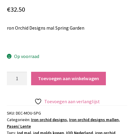
€
32.50
ron Orchid Designs mal Spring Garden
Op voorraad
Iron
Toevoegen aan winkelwagen
Orchid
Designs
mal
Toevoegen aan verlanglijst
Spring
Garden
SKU:
DEC-MOU-SPG
Categorieën:
Iron orchid designs
,
Iron orchid designs mallen
,
aantal
Pasen/ Lente
Tags:
Iod mal
,
iod molds kopen
,
IOD Nederland
,
iron orchid