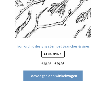
Iron orchid designs stempel Branches & vines
AANBIEDING!
Oorspronkelijke
Huidige
€
38.95
€
29.95
prijs
prijs
was:
is:
Toevoegen aan winkelwagen
€38.95.
€29.95.