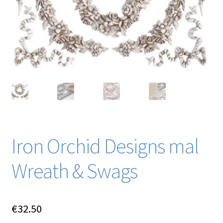
Blog / DIY / Tutorials
Over mij
Contact
Iron Orchid Designs mal
Wreath & Swags
€
32.50