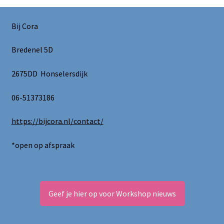
Bij Cora
Bredenel 5D
2675DD Honselersdijk
06-51373186
https://bijcora.nl/contact/
*open op afspraak
Geef je hier op voor Workshop nieuws