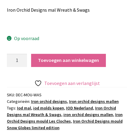
Iron Orchid Designs mal Wreath & Swags
Op voorraad
Iron
Toevoegen aan winkelwagen
Orchid
Designs
mal
Toevoegen aan verlanglijst
Wreath
&
SKU:
DEC-MOU-WAS
Categorieën:
Iron orchid designs
,
Iron orchid designs mallen
Swags
Tags:
Iod mal
,
iod molds kopen
,
IOD Nederland
,
Iron Orchid
aantal
Designs mal Wreath & Swags
,
iron orchid designs mallen
,
Iron
Orchid Designs mould Les Cloches
,
Iron Orchid Designs mould
Snow Globes limited edition