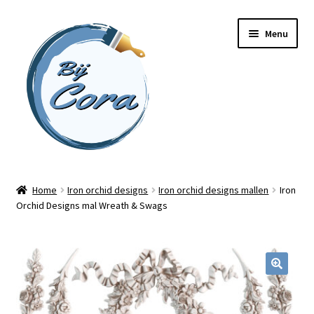
Ga
Ga
Menu
door
naar
naar
de
navigatie
inhoud
Home
Home
Iron orchid designs
Iron orchid designs mallen
Iron
Orchid Designs mal Wreath & Swags
Workshops
Online cursussen
Subme
Shop
uitvou