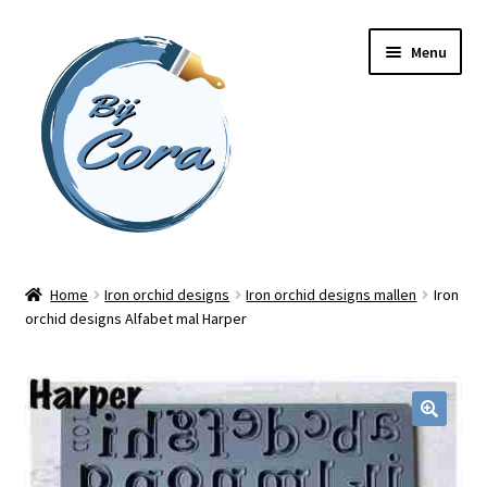
Ga
Ga
Menu
door
naar
naar
de
navigatie
inhoud
Home
Home
Iron orchid designs
Iron orchid designs mallen
Iron
orchid designs Alfabet mal Harper
Workshops
Online cursussen
Subme
Shop
uitvou