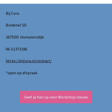
Bij Cora
Bredenel 5D
2675DD Honselersdijk
06-51373186
https://bijcora.nl/contact/
*open op afspraak
Geef je hier op voor Workshop nieuws