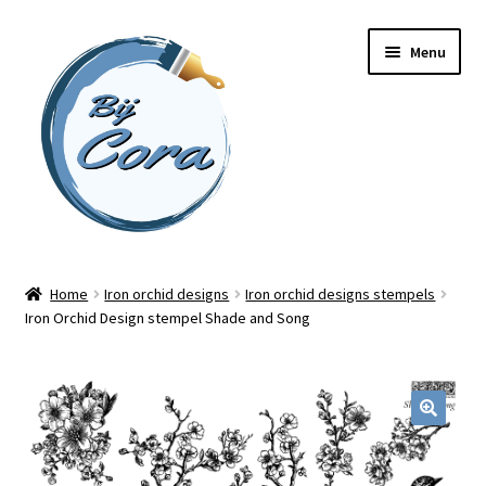
Ga
Ga
Menu
door
naar
naar
de
navigatie
inhoud
Home
Home
Iron orchid designs
Iron orchid designs stempels
Iron Orchid Design stempel Shade and Song
Workshops
Online cursussen
Subme
Shop
uitvou