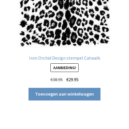
Iron Orchid Design stempel Catwalk
AANBIEDING!
Oorspronkelijke
Huidige
€
38.95
€
29.95
prijs
prijs
was:
is:
Toevoegen aan winkelwagen
€38.95.
€29.95.