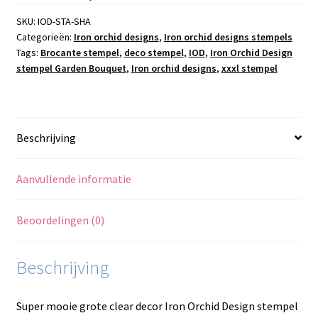
Shade
and
SKU:
IOD-STA-SHA
Categorieën:
Iron orchid designs
,
Iron orchid designs stempels
Song
Tags:
Brocante stempel
,
deco stempel
,
IOD
,
Iron Orchid Design
aantal
stempel Garden Bouquet
,
Iron orchid designs
,
xxxl stempel
Beschrijving
Aanvullende informatie
Beoordelingen (0)
Beschrijving
Super mooie grote clear decor Iron Orchid Design stempel