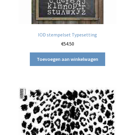
IOD stempelset Typesetting
€
54.50
Toevoegen aan winkelwagen