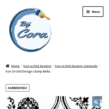
Ga
Ga
Menu
door
naar
naar
de
navigatie
inhoud
Home
Home
Iron orchid designs
Iron orchid designs stempels
Iron Orchid Design stamp Bella
Workshops
Online cursussen
AANBIEDING!
Subme
Shop
uitvou