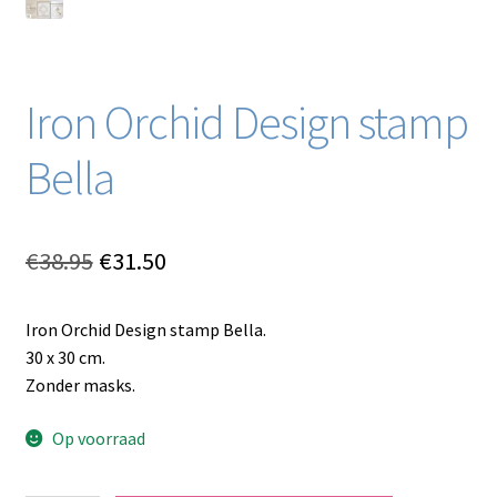
Iron Orchid Design stamp
Bella
Oorspronkelijke
Huidige
€
38.95
€
31.50
prijs
prijs
Iron Orchid Design stamp Bella.
was:
is:
30 x 30 cm.
€38.95.
€31.50.
Zonder masks.
Op voorraad