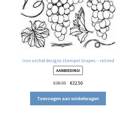
de
productpagina
Iron orchid designs stempel Grapes – retired
AANBIEDING!
Oorspronkelijke
Huidige
€
38.95
€
32.50
prijs
prijs
was:
is:
Toevoegen aan winkelwagen
€38.95.
€32.50.