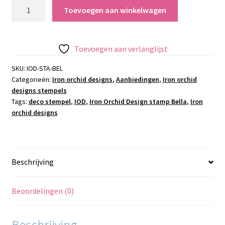
Iron
Toevoegen aan winkelwagen
Orchid
Design
stamp
Toevoegen aan verlanglijst
Bella
aantal
SKU:
IOD-STA-BEL
Categorieën:
Iron orchid designs
,
Aanbiedingen
,
Iron orchid
designs stempels
Tags:
deco stempel
,
IOD
,
Iron Orchid Design stamp Bella
,
Iron
orchid designs
Beschrijving
Beoordelingen (0)
Beschrijving