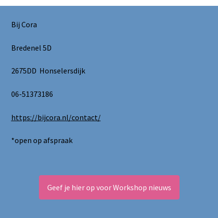
Bij Cora
Bredenel 5D
2675DD Honselersdijk
06-51373186
https://bijcora.nl/contact/
*open op afspraak
Geef je hier op voor Workshop nieuws