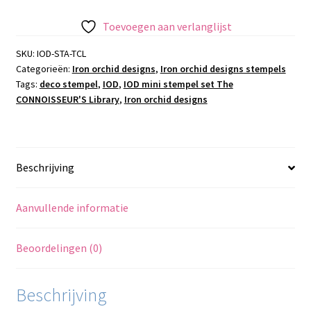
stempel
set
Toevoegen aan verlanglijst
The
CONNOISSEUR'S
SKU:
IOD-STA-TCL
Categorieën:
Iron orchid designs
,
Iron orchid designs stempels
Library
Tags:
deco stempel
,
IOD
,
IOD mini stempel set The
aantal
CONNOISSEUR'S Library
,
Iron orchid designs
Beschrijving
Aanvullende informatie
Beoordelingen (0)
Beschrijving