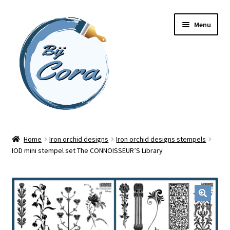
Ga
Ga
Menu
door
naar
naar
de
navigatie
inhoud
Home
Home
Iron orchid designs
Iron orchid designs stempels
IOD mini stempel set The CONNOISSEUR’S Library
Workshops
Online cursussen
Subme
Shop
uitvou