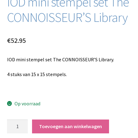
IOD mini stempel set The
CONNOISSEUR’S Library
€
52.95
IOD mini stempel set The CONNOISSEUR’S Library.
4 stuks van 15 x 15 stempels.
Op voorraad
IOD
Toevoegen aan winkelwagen
mini