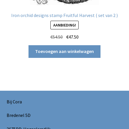
Iron orchid designs stamp Fruitful Harvest ( set van 2 )
AANBIEDING!
Oorspronkelijke
Huidige
€
54.50
€
47.50
prijs
prijs
was:
is:
Toevoegen aan winkelwagen
€54.50.
€47.50.
Bij Cora
Bredenel 5D
2675DD Honselersdijk