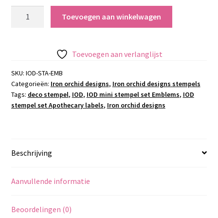
IOD
Toevoegen aan winkelwagen
mini
stempel
set
Toevoegen aan verlanglijst
Emblems
aantal
SKU:
IOD-STA-EMB
Categorieën:
Iron orchid designs
,
Iron orchid designs stempels
Tags:
deco stempel
,
IOD
,
IOD mini stempel set Emblems
,
IOD
stempel set Apothecary labels
,
Iron orchid designs
Beschrijving
Aanvullende informatie
Beoordelingen (0)