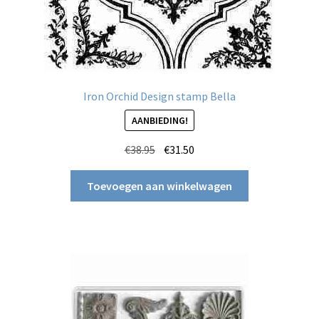
Iron Orchid Design stamp Bella
AANBIEDING!
Oorspronkelijke
Huidige
€
38.95
€
31.50
prijs
prijs
was:
is:
Toevoegen aan winkelwagen
€38.95.
€31.50.