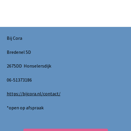
Bij Cora
Bredenel 5D
2675DD Honselersdijk
06-51373186
https://bijcora.nl/contact/
*open op afspraak