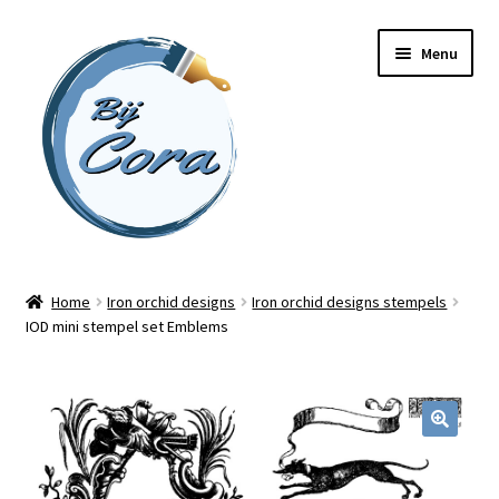
Ga
Ga
Menu
door
naar
naar
de
navigatie
inhoud
Home
Home
Iron orchid designs
Iron orchid designs stempels
IOD mini stempel set Emblems
Workshops
Online cursussen
Subme
Shop
uitvou