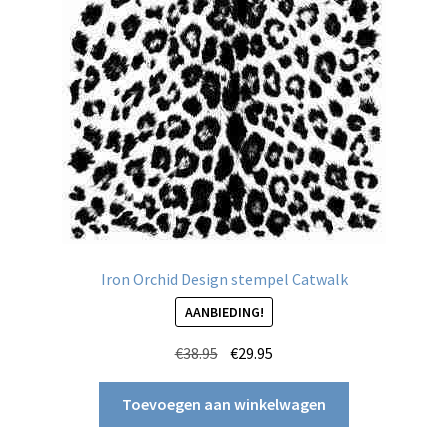
Iron Orchid Design stempel Catwalk
AANBIEDING!
Oorspronkelijke
Huidige
€
38.95
€
29.95
prijs
prijs
was:
is:
Toevoegen aan winkelwagen
€38.95.
€29.95.