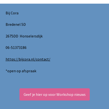
Bij Cora
Bredenel 5D
2675DD Honselersdijk
06-51373186
https://bijcora.nl/contact/
*open op afspraak
Geef je hier op voor Workshop nieuws