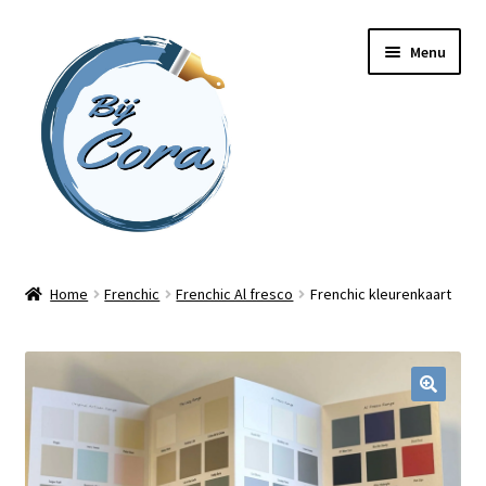
Ga
Ga
Menu
door
naar
naar
de
navigatie
inhoud
Home
Home
Frenchic
Frenchic Al fresco
Frenchic kleurenkaart
Workshops
Online cursussen
Subme
Shop
uitvou