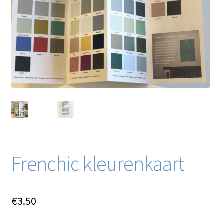
Blog / DIY / Tutorials
Over mij
Contact
Frenchic kleurenkaart
€
3.50