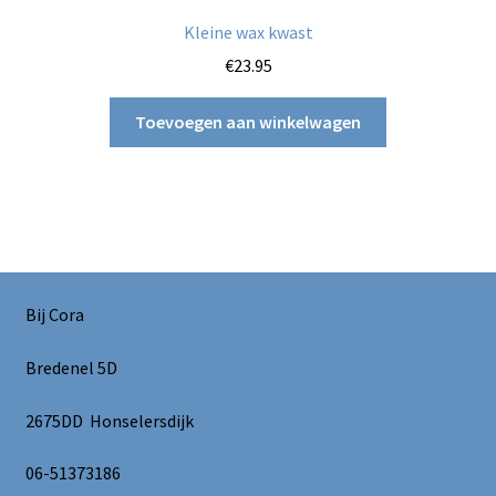
Kleine wax kwast
€
23.95
Toevoegen aan winkelwagen
Bij Cora
Bredenel 5D
2675DD Honselersdijk
06-51373186