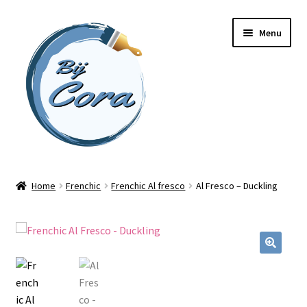
Ga
Ga
Menu
door
naar
naar
de
navigatie
inhoud
Home
Home
Frenchic
Frenchic Al fresco
Al Fresco – Duckling
Workshops
Online cursussen
Subme
Shop
uitvou