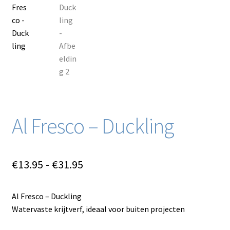
Blog / DIY / Tutorials
Over mij
Contact
Al Fresco – Duckling
Prijsklasse:
€
13.95
-
€
31.95
€13.95
Al Fresco – Duckling
tot
Watervaste krijtverf, ideaal voor buiten projecten
€31.95