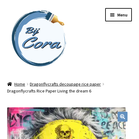
Ga
Ga
Menu
door
naar
naar
de
navigatie
inhoud
Home
Home
Dragonflycrafts decoupage rice paper
Dragonflycrafts Rice Paper Living the dream 6
Workshops
Online cursussen
Subme
Shop
uitvou