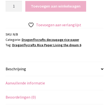
Dragonflycrafts
Toevoegen aan winkelwagen
Rice
Paper
Living
Toevoegen aan verlanglijst
the
dream
SKU:
N/B
Categorie:
Dragonflycrafts decoupage rice paper
6
Tag:
Dragonflycrafts Rice Paper Living the dream 6
aantal
Beschrijving
Aanvullende informatie
Beoordelingen (0)