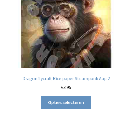
gekozen
worden
op
de
productpagina
Dragonflycraft Rice paper Steampunk Aap 2
€
3.95
Dit
Opties selecteren
product
heeft
meerdere
variaties.