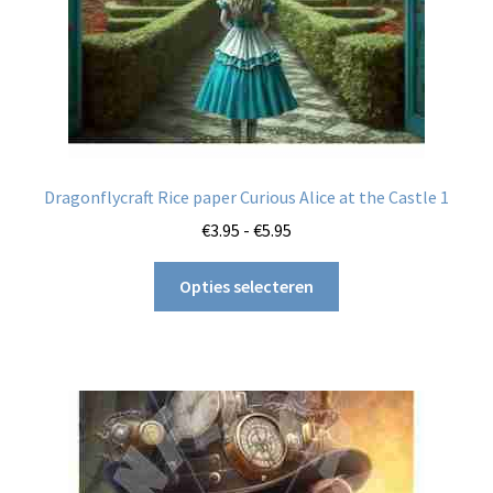
Dragonflycraft Rice paper Curious Alice at the Castle 1
Prijsklasse:
€
3.95
-
€
5.95
€3.95
Dit
tot
Opties selecteren
product
€5.95
heeft
meerdere
variaties.
Deze
optie
kan