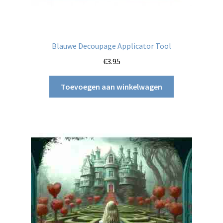
Blauwe Decoupage Applicator Tool
€
3.95
Toevoegen aan winkelwagen