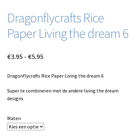
Dragonflycrafts Rice
Paper Living the dream 6
Prijsklasse:
€
3.95
-
€
5.95
€3.95
Dragonflycrafts Rice Paper Living the dream 6
tot
€5.95
Super te combineren met de andere living the dream
designs
Maten