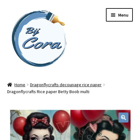
Ga
Ga
Menu
door
naar
naar
de
navigatie
inhoud
Home
Home
Dragonflycrafts decoupage rice paper
Dragonflycrafts Rice paper Betty Boob multi
Workshops
Online cursussen
Subme
Shop
uitvou