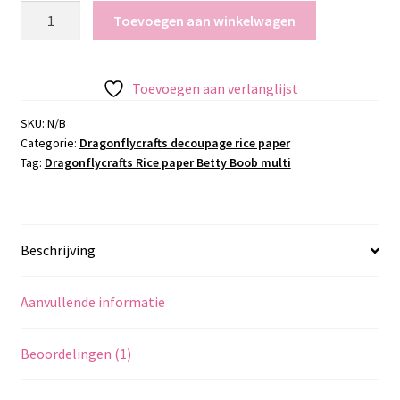
Dragonflycrafts
Toevoegen aan winkelwagen
Rice
paper
Betty
Toevoegen aan verlanglijst
Boob
multi
SKU:
N/B
Categorie:
Dragonflycrafts decoupage rice paper
aantal
Tag:
Dragonflycrafts Rice paper Betty Boob multi
Beschrijving
Aanvullende informatie
Beoordelingen (1)