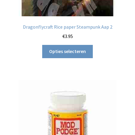
Dragonflycraft Rice paper Steampunk Aap 2
€
3.95
Dit
Opties selecteren
product
heeft
meerdere
variaties.
Deze
optie
kan
gekozen
worden
op
de