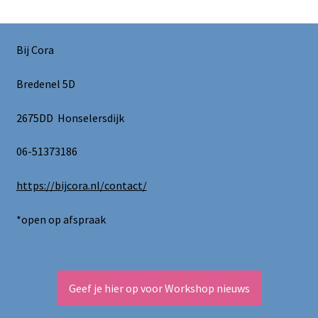
Deze
optie
kan
Bij Cora
gekozen
worden
Bredenel 5D
op
de
2675DD Honselersdijk
productpagina
06-51373186
https://bijcora.nl/contact/
*open op afspraak
Geef je hier op voor Workshop nieuws