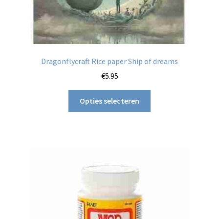
Dragonflycraft Rice paper Ship of dreams
€
5.95
Dit
Opties selecteren
product
heeft
meerdere
variaties.
Deze
optie
kan
gekozen
worden
op