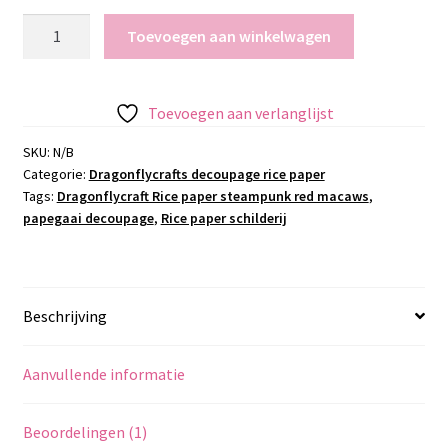
Dragonflycraft
Toevoegen aan winkelwagen
Rice
paper
steampunk
Toevoegen aan verlanglijst
red
macaws
SKU:
N/B
Categorie:
Dragonflycrafts decoupage rice paper
aantal
Tags:
Dragonflycraft Rice paper steampunk red macaws
,
papegaai decoupage
,
Rice paper schilderij
Beschrijving
Aanvullende informatie
Beoordelingen (1)