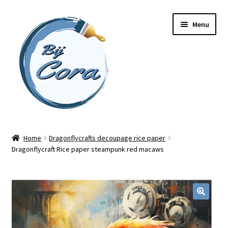
Ga
Ga
Menu
door
naar
naar
de
navigatie
inhoud
Home
Home
Dragonflycrafts decoupage rice paper
Dragonflycraft Rice paper steampunk red macaws
Workshops
Online cursussen
Subme
Shop
uitvou