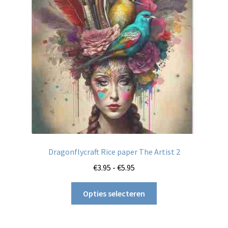
Dragonflycraft Rice paper The Artist 2
Prijsklasse:
€
3.95
-
€
5.95
€3.95
Dit
tot
Opties selecteren
product
€5.95
heeft
meerdere