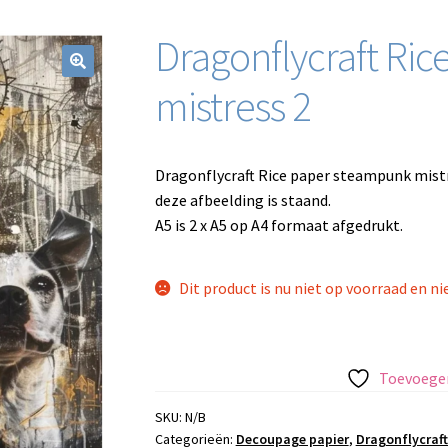
Dragonflycraft Ri
mistress 2
Dragonflycraft Rice paper steampunk mist
deze afbeelding is staand.
A5 is 2 x A5 op A4 formaat afgedrukt.
Dit product is nu niet op voorraad en ni
Toevoegen
SKU:
N/B
Categorieën:
Decoupage papier
,
Dragonflycraft