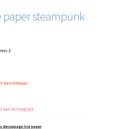
ce paper steampunk
ress 2
et beschikbaar.
 aan verlanglijst
s decoupage rice paper