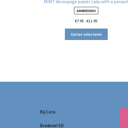
MINT decoupage papier Lady with a paraso
AANBIEDING!
Prijsklasse:
€
7.95
-
€
11.95
€7.95
Dit
tot
Opties selecteren
product
€11.95
heeft
meerdere
variaties.
Deze
optie
kan
gekozen
worden
op
de
productpag
Bij Cora
Bredenel 5D