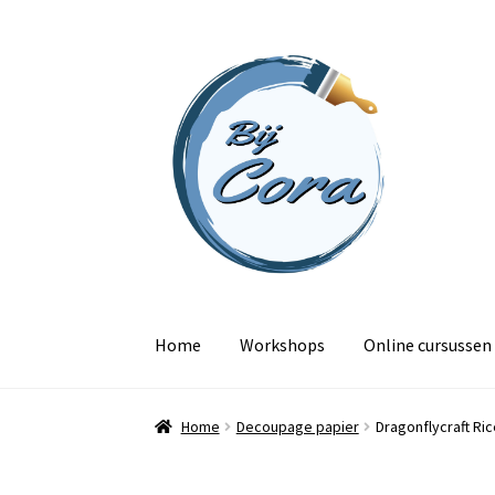
Ga
Ga
door
naar
naar
de
navigatie
inhoud
Home
Workshops
Online cursussen
Home
Decoupage papier
Dragonflycraft Ri