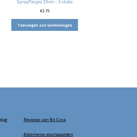
Sprayflesjes 10ml – 3 stuks
€
2.75
Toevoegen aan winkelwagen
 dag
Reviews van Bij Cora
Algemene voorwaarden