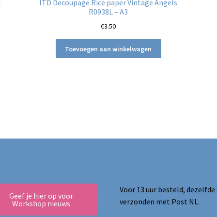
l
ITD Decoupage Rice paper Vintage Angels
R0938L – A3
€
3.50
Toevoegen aan winkelwagen
ina
Voor 13 uur besteld, dezelfde
Geef je hier op voor
verzonden met Post NL.
Workshop nieuws