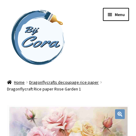
Ga
Ga
Menu
door
naar
naar
de
navigatie
inhoud
Home
Home
Dragonflycrafts decoupage rice paper
Dragonflycraft Rice paper Rose Garden 1
Workshops
Online cursussen
Subme
Shop
uitvou