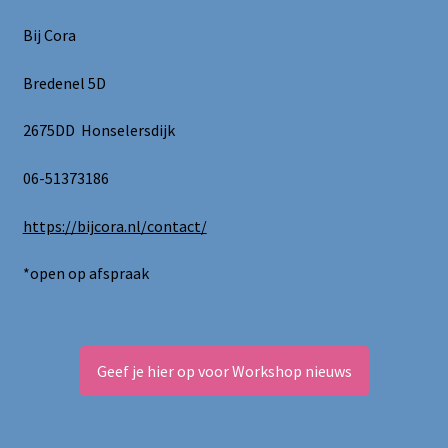
optie
kan
Bij Cora
gekozen
worden
Bredenel 5D
op
de
2675DD Honselersdijk
productpagina
06-51373186
https://bijcora.nl/contact/
*open op afspraak
Geef je hier op voor Workshop nieuws