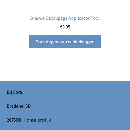
Blauwe Decoupage Applicator Tool
€
3.95
Toevoegen aan winkelwagen
Bij Cora
Bredenel 5D
2675DD Honselersdijk