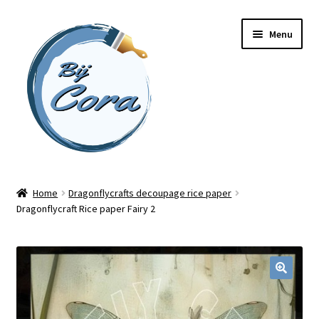
Ga
Ga
Menu
door
naar
naar
de
navigatie
inhoud
Home
Home
Dragonflycrafts decoupage rice paper
Dragonflycraft Rice paper Fairy 2
Workshops
Online cursussen
Subme
Shop
uitvou