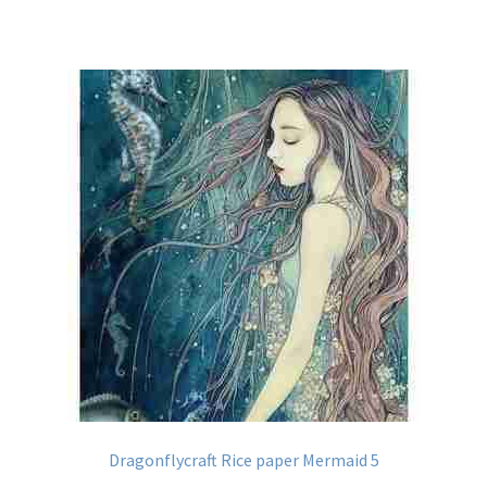
heeft
meerdere
variaties.
Deze
optie
kan
gekozen
worden
op
de
productpagina
Dragonflycraft Rice paper Mermaid 5