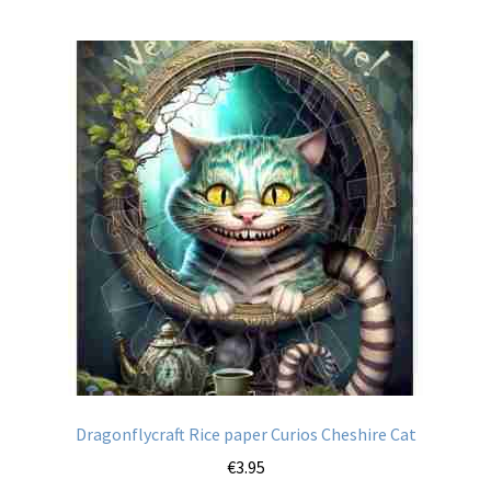
meerdere
variaties.
Deze
optie
kan
gekozen
worden
op
de
productpagina
Dragonflycraft Rice paper Curios Cheshire Cat
€
3.95