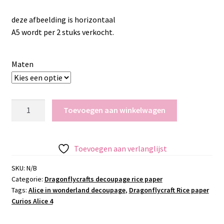
deze afbeelding is horizontaal
A5 wordt per 2 stuks verkocht.
Maten
Dragonflycraft
Toevoegen aan winkelwagen
Rice
paper
Curios
Toevoegen aan verlanglijst
Catterpillar
aantal
SKU:
N/B
Categorie:
Dragonflycrafts decoupage rice paper
Tags:
Alice in wonderland decoupage
,
Dragonflycraft Rice paper
Curios Alice 4