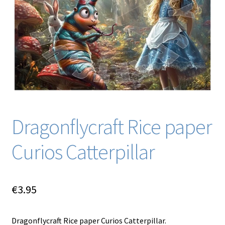
Blog / DIY / Tutorials
Over mij
Contact
Dragonflycraft Rice paper
Curios Catterpillar
€
3.95
Dragonflycraft Rice paper Curios Catterpillar.