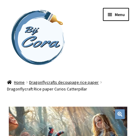
Ga
Ga
Menu
door
naar
naar
de
navigatie
inhoud
Home
Home
Dragonflycrafts decoupage rice paper
Dragonflycraft Rice paper Curios Catterpillar
Workshops
Online cursussen
Subme
Shop
uitvou