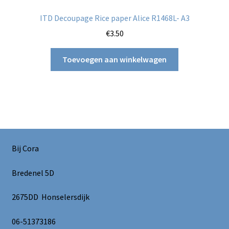
ITD Decoupage Rice paper Alice R1468L- A3
€
3.50
Toevoegen aan winkelwagen
Bij Cora
Bredenel 5D
2675DD Honselersdijk
06-51373186