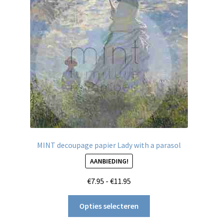
kan
gekozen
worden
op
de
productpagina
MINT decoupage papier Lady with a parasol
AANBIEDING!
Prijsklasse:
€
7.95
-
€
11.95
€7.95
Dit
tot
Opties selecteren
product
€11.95