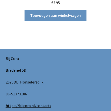
€
3.95
Toevoegen aan winkelwagen
Bij Cora
Bredenel 5D
2675DD Honselersdijk
06-51373186
https://bijcora.nl/contact/