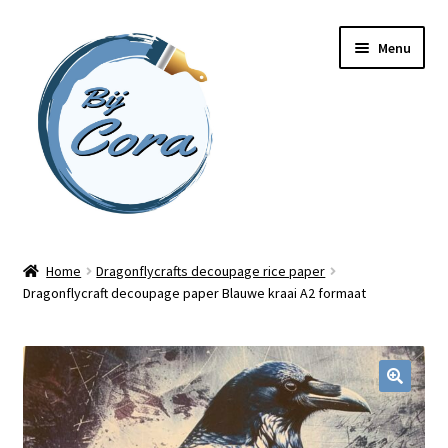
Ga
Ga
Menu
door
naar
naar
de
navigatie
inhoud
Home
Home
Dragonflycrafts decoupage rice paper
Dragonflycraft decoupage paper Blauwe kraai A2 formaat
Workshops
Online cursussen
Subme
Shop
uitvou