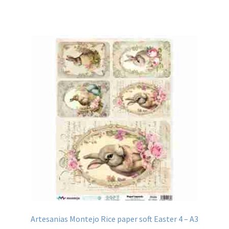
heeft
meerdere
variaties.
Deze
optie
kan
gekozen
worden
op
de
productpagina
Artesanias Montejo Rice paper soft Easter 4 – A3