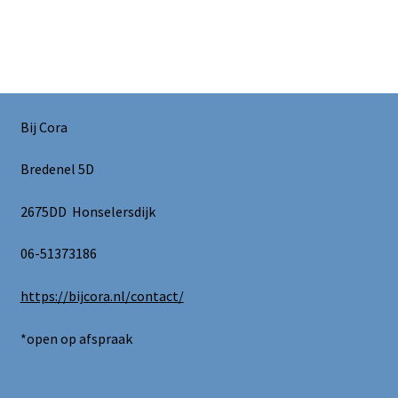
Bij Cora
Bredenel 5D
2675DD Honselersdijk
06-51373186
https://bijcora.nl/contact/
*open op afspraak