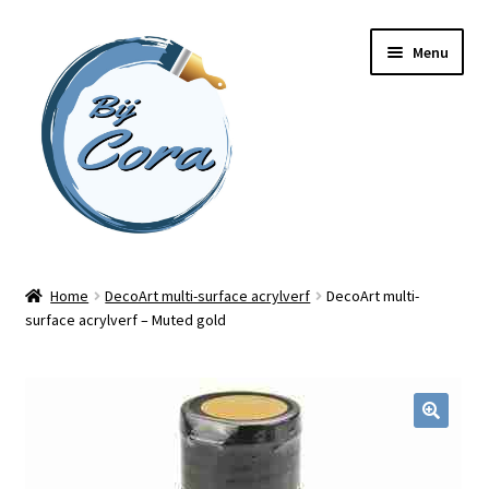
Ga
Ga
Menu
door
naar
naar
de
navigatie
inhoud
Home
Home
DecoArt multi-surface acrylverf
DecoArt multi-
surface acrylverf – Muted gold
Workshops
Online cursussen
Subme
Shop
uitvou