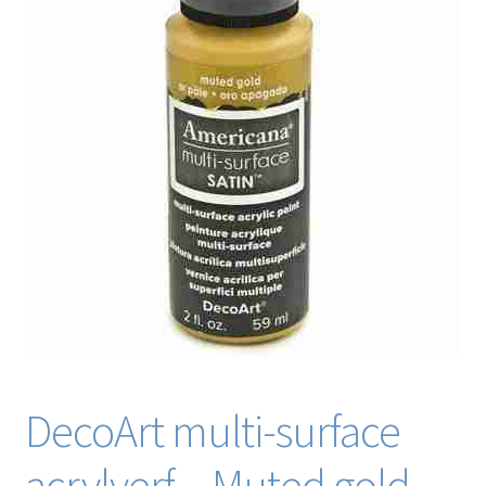
Blog / DIY / Tutorials
Over mij
Contact
DecoArt multi-surface
acrylverf – Muted gold