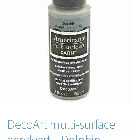
Blog / DIY / Tutorials
Over mij
Contact
DecoArt multi-surface
acrylverf – Dolphin