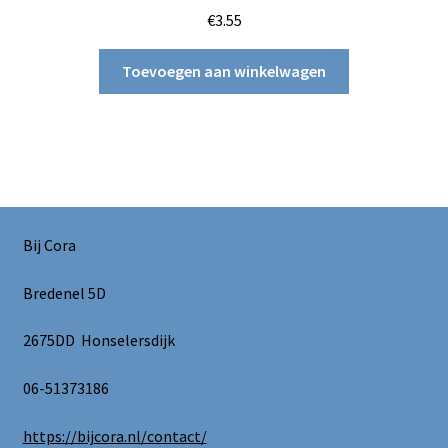
€
3.55
Toevoegen aan winkelwagen
Bij Cora
Bredenel 5D
2675DD Honselersdijk
06-51373186
https://bijcora.nl/contact/