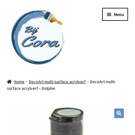
Ga
Ga
Menu
door
naar
naar
de
navigatie
inhoud
Home
Home
DecoArt multi-surface acrylverf
DecoArt multi-
surface acrylverf – Dolphin
Workshops
Online cursussen
Subme
Shop
uitvou