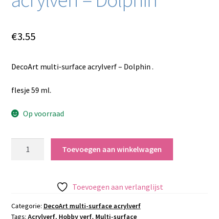
€
3.55
DecoArt multi-surface acrylverf – Dolphin .
flesje 59 ml.
Op voorraad
DecoArt
Toevoegen aan winkelwagen
multi-
surface
acrylverf
Toevoegen aan verlanglijst
-
Dolphin
Categorie:
DecoArt multi-surface acrylverf
Tags:
Acrylverf
,
Hobby verf
,
Multi-surface
aantal