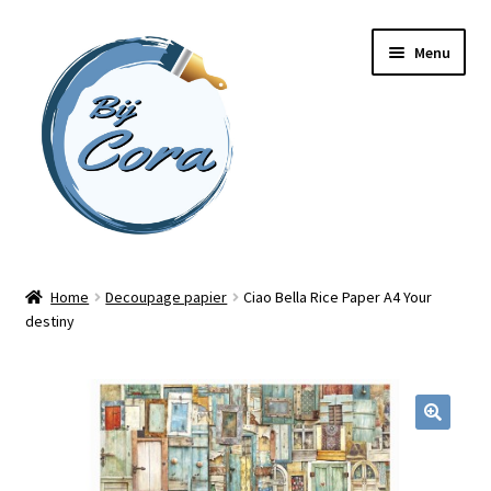
Ga
Ga
Menu
door
naar
naar
de
navigatie
inhoud
Home
Home
Decoupage papier
Ciao Bella Rice Paper A4 Your
destiny
Workshops
Online cursussen
Subme
Shop
uitvou