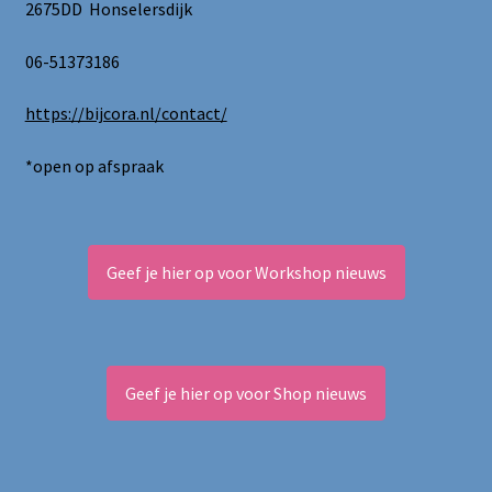
de
2675DD Honselersdijk
productpagina
06-51373186
https://bijcora.nl/contact/
*open op afspraak
Geef je hier op voor Workshop nieuws
Geef je hier op voor Shop nieuws