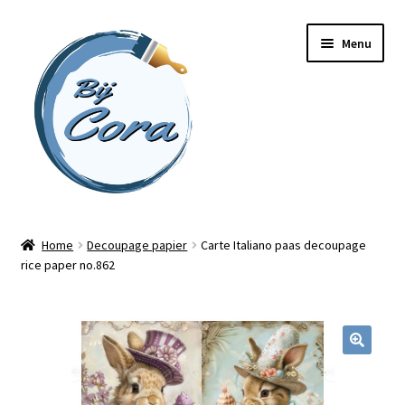
Ga
Ga
Menu
door
naar
naar
de
navigatie
inhoud
Home
Home
Decoupage papier
Carte Italiano paas decoupage
rice paper no.862
Workshops
Online cursussen
Subme
Shop
uitvou