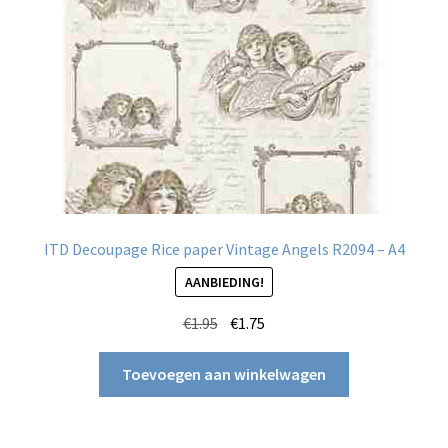
ITD Decoupage Rice paper Vintage Angels R2094 – A4
AANBIEDING!
Oorspronkelijke
Huidige
€
1.95
€
1.75
prijs
prijs
was:
is:
Toevoegen aan winkelwagen
€1.95.
€1.75.