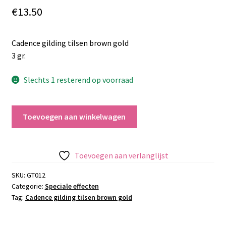
€
13.50
Cadence gilding tilsen brown gold
3 gr.
Slechts 1 resterend op voorraad
Cadence
Toevoegen aan winkelwagen
gilding
tilsen
brown
Toevoegen aan verlanglijst
gold
aantal
SKU:
GT012
Categorie:
Speciale effecten
Tag:
Cadence gilding tilsen brown gold