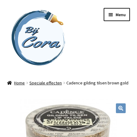
Ga
Ga
Menu
door
naar
naar
de
navigatie
inhoud
Home
Home
Speciale effecten
Cadence gilding tilsen brown gold
Workshops
Online cursussen
Subme
Shop
uitvou