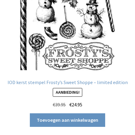
IOD kerst stempel Frosty’s Sweet Shoppe – limited edition
AANBIEDING!
Oorspronkelijke
Huidige
€
39.95
€
24.95
prijs
prijs
was:
is:
Toevoegen aan winkelwagen
€39.95.
€24.95.