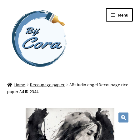
Ga
Ga
Menu
door
naar
naar
de
navigatie
inhoud
Home
Home
Decoupage papier
ABstudio engel Decoupage rice
paper A4 ID-2344
Workshops
Online cursussen
Subme
Shop
uitvou