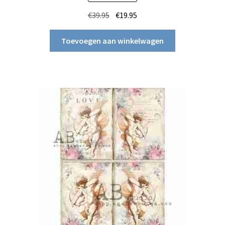
Oorspronkelijke
Huidige
€
39.95
€
19.95
prijs
prijs
was:
is:
Toevoegen aan winkelwagen
€39.95.
€19.95.