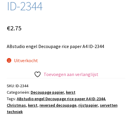
ID-2344
€
2.75
ABstudio engel Decoupage rice paper A4 ID-2344
Uitverkocht
Toevoegen aan verlanglijst
SKU:
ID-2344
Categorieën:
Decoupage papier
,
kerst
Tags:
ABstudio engel Decoupage rice paper A4 ID-2344
,
Christmas
,
kerst
,
reversed decoupage
,
rijstpapier
,
servetten
techniek