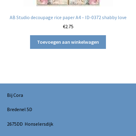
AB Studio decoupage rice paper A4 – ID-0372 shabby love
€
2.75
Toevoegen aan winkelwagen
Bij Cora
Bredenel 5D
2675DD Honselersdijk