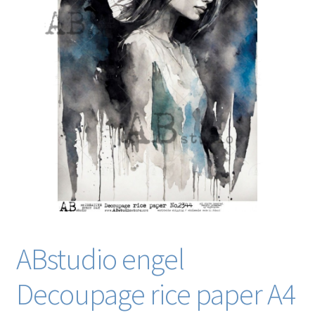
Blog / DIY / Tutorials
Over mij
Contact
ABstudio engel
Decoupage rice paper A4