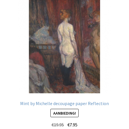
Mint by Michelle decoupage paper Reflection
AANBIEDING!
Oorspronkelijke
Huidige
€
19.95
€
7.95