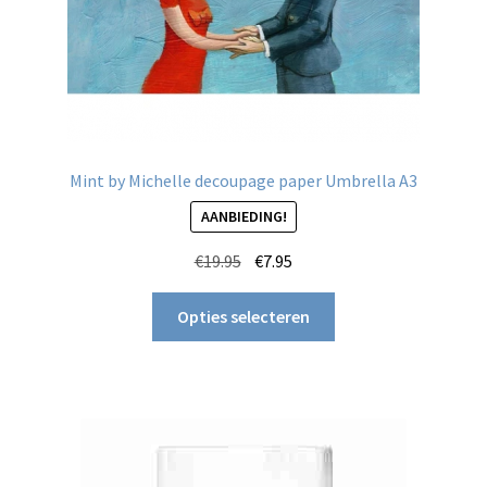
Mint by Michelle decoupage paper Umbrella A3
AANBIEDING!
Oorspronkelijke
Huidige
€
19.95
€
7.95
prijs
prijs
Dit
was:
is:
Opties selecteren
product
€19.95.
€7.95.
heeft
meerdere
variaties.
Deze
optie