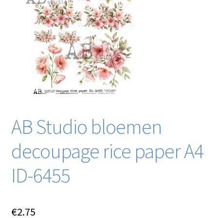
Blog / DIY / Tutorials
Over mij
Contact
AB Studio bloemen
decoupage rice paper A4
ID-6455
€
2.75