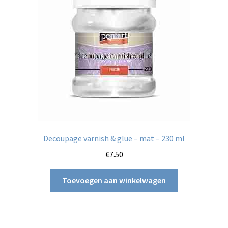
kan
gekozen
worden
op
de
productpagina
Decoupage varnish & glue – mat – 230 ml
€
7.50
Toevoegen aan winkelwagen