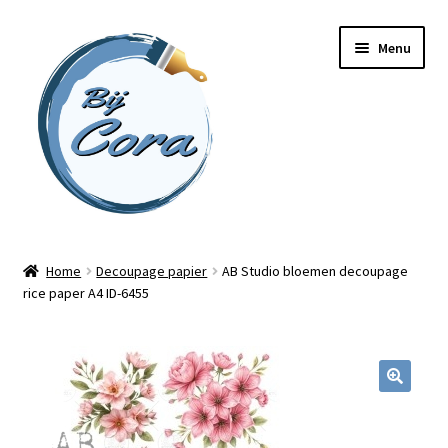
Ga
Ga
Menu
door
naar
naar
de
navigatie
inhoud
Home
Home
Decoupage papier
AB Studio bloemen decoupage
rice paper A4 ID-6455
Workshops
Online cursussen
Subme
Shop
uitvou