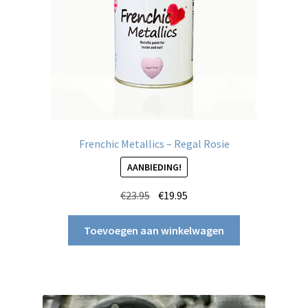
Frenchic Metallics – Regal Rosie
AANBIEDING!
Oorspronkelijke
Huidige
€
23.95
€
19.95
prijs
prijs
was:
is:
Toevoegen aan winkelwagen
€23.95.
€19.95.