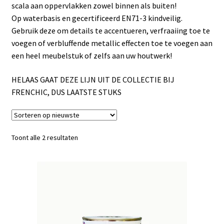
Blog / DIY / Tutorials
scala aan oppervlakken zowel binnen als buiten!
Op waterbasis en gecertificeerd EN71-3 kindveilig.
Over mij
Gebruik deze om details te accentueren, verfraaiing toe te
voegen of verbluffende metallic effecten toe te voegen aan
een heel meubelstuk of zelfs aan uw houtwerk!
Contact
HELAAS GAAT DEZE LIJN UIT DE COLLECTIE BIJ
FRENCHIC, DUS LAATSTE STUKS
Gesorteerd
Toont alle 2 resultaten
op
nieuwste