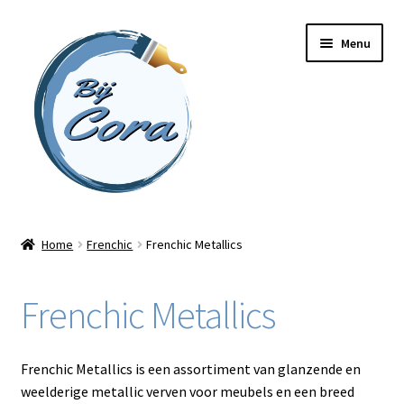
Ga
Ga
Menu
door
naar
naar
de
navigatie
inhoud
Home
Home
Frenchic
Frenchic Metallics
Workshops
Frenchic Metallics
Online cursussen
Subme
Shop
Frenchic Metallics is een assortiment van glanzende en
uitvou
weelderige metallic verven voor meubels en een breed