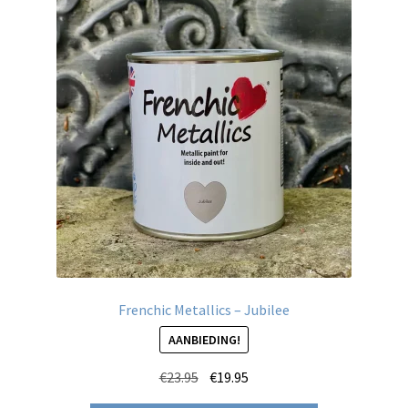
Frenchic Metallics – Jubilee
AANBIEDING!
Oorspronkelijke
Huidige
€
23.95
€
19.95
prijs
prijs