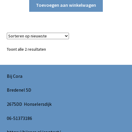
was:
is:
Toevoegen aan winkelwagen
€23.95.
€19.95.
Gesorteerd
Toont alle 2 resultaten
op
nieuwste
Bij Cora
Bredenel 5D
2675DD Honselersdijk
06-51373186