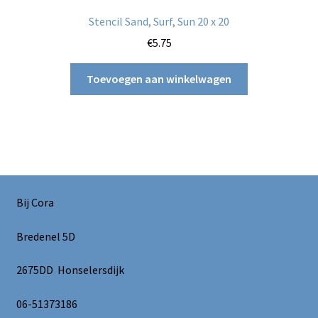
Stencil Sand, Surf, Sun 20 x 20
€
5.75
Toevoegen aan winkelwagen
Bij Cora
Bredenel 5D
2675DD Honselersdijk
06-51373186