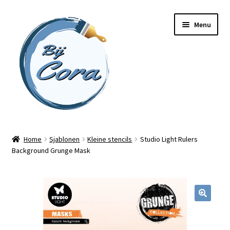
Ga
Ga
Menu
door
naar
naar
de
navigatie
inhoud
Home
Home
Sjablonen
Kleine stencils
Studio Light Rulers
Background Grunge Mask
Workshops
Online cursussen
Subme
Shop
uitvou