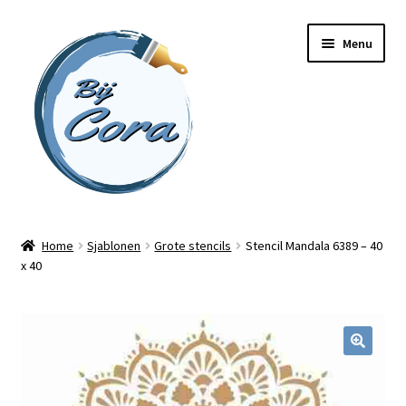
Ga
Ga
Menu
door
naar
naar
de
navigatie
inhoud
Home
Home
Sjablonen
Grote stencils
Stencil Mandala 6389 – 40
x 40
Workshops
Online cursussen
Subme
Shop
uitvou