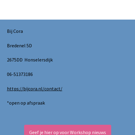
Bij Cora
Bredenel 5D
2675DD Honselersdijk
06-51373186
https://bijcora.nl/contact/
*open op afspraak
Geef je hier op voor Workshop nieuws