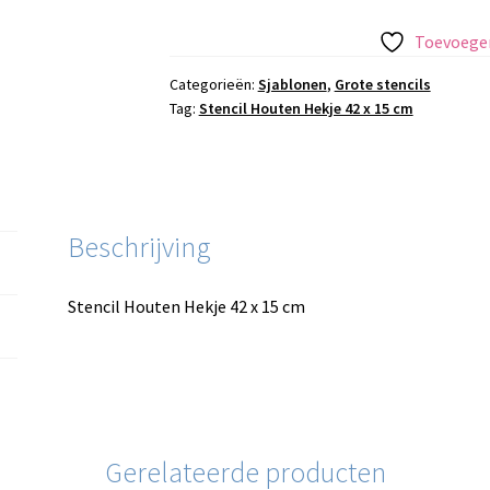
Hekje
42
Toevoegen
x
15
Categorieën:
Sjablonen
,
Grote stencils
Tag:
Stencil Houten Hekje 42 x 15 cm
cm
aantal
Beschrijving
Stencil Houten Hekje 42 x 15 cm
Gerelateerde producten