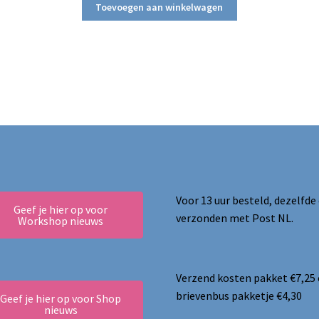
Toevoegen aan winkelwagen
Voor 13 uur besteld, dezelfde
Geef je hier op voor
verzonden met Post NL.
Workshop nieuws
Verzend kosten pakket €7,25
brievenbus pakketje €4,30
Geef je hier op voor Shop
nieuws