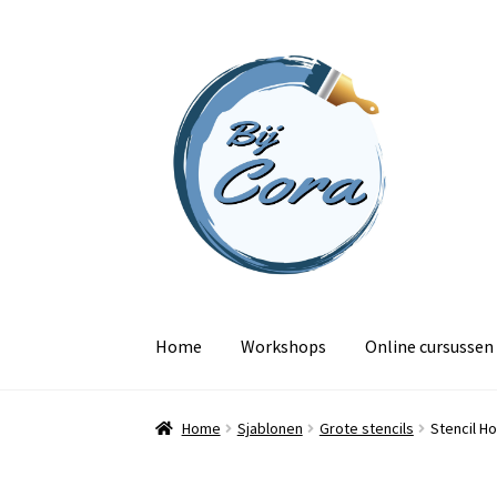
Ga
Ga
door
naar
naar
de
navigatie
inhoud
Home
Workshops
Online cursussen
Home
Sjablonen
Grote stencils
Stencil H