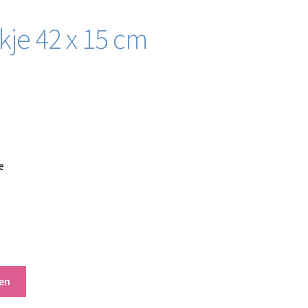
kje 42 x 15 cm
e
en