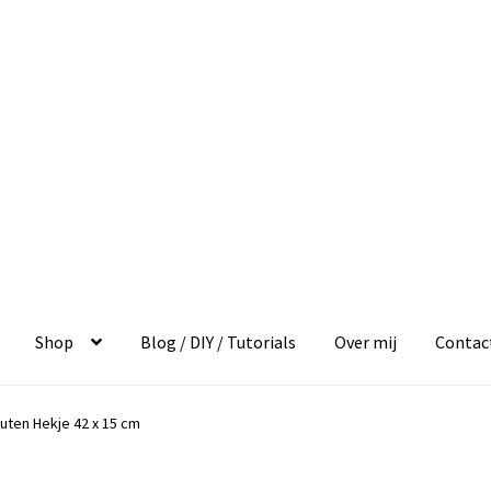
Shop
Blog / DIY / Tutorials
Over mij
Contac
outen Hekje 42 x 15 cm