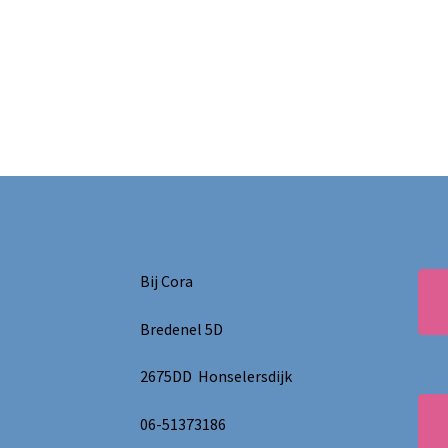
Bij Cora
Bredenel 5D
2675DD Honselersdijk
06-51373186