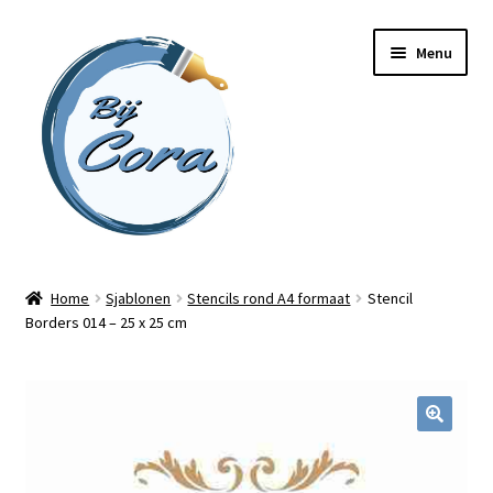
Ga
Ga
Menu
door
naar
naar
de
navigatie
inhoud
Home
Home
Sjablonen
Stencils rond A4 formaat
Stencil
Borders 014 – 25 x 25 cm
Workshops
Online cursussen
Subme
Shop
uitvou