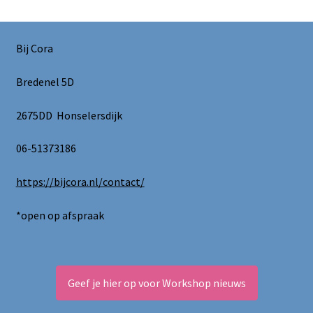
Bij Cora
Bredenel 5D
2675DD Honselersdijk
06-51373186
https://bijcora.nl/contact/
*open op afspraak
Geef je hier op voor Workshop nieuws