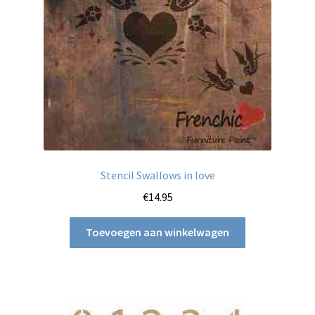
Stencil Swallows in love
€
14.95
Toevoegen aan winkelwagen