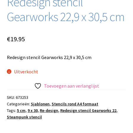
Redesign stencil
Gearworks 22,9 x 30,5 cm
€
19.95
Redesign stencil Gearworks 22,9 x 30,5 cm
Uitverkocht
Toevoegen aan verlanglijst
SKU:
673253
Categorieën:
Sjablonen
,
Stencils rond A4 formaat
Tags:
5 cm
,
9 x 30
,
Re-design
,
Redesign stencil Gearworks 22
,
Steampunk stencil