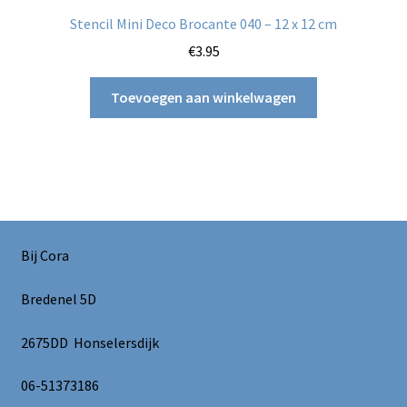
Stencil Mini Deco Brocante 040 – 12 x 12 cm
€
3.95
Toevoegen aan winkelwagen
Bij Cora
Bredenel 5D
2675DD Honselersdijk
06-51373186