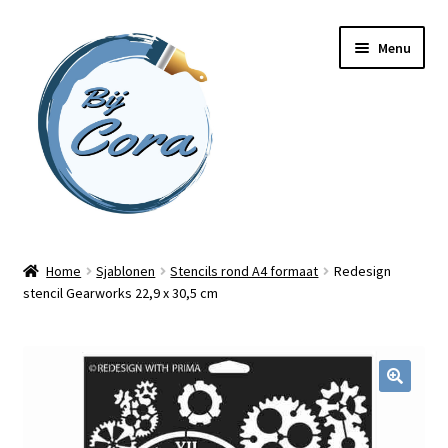
Ga
Ga
Menu
door
naar
naar
de
navigatie
inhoud
Home
Home
Sjablonen
Stencils rond A4 formaat
Redesign
stencil Gearworks 22,9 x 30,5 cm
Workshops
Online cursussen
Subme
Shop
uitvou