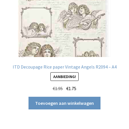
ITD Decoupage Rice paper Vintage Angels R2094 – A4
AANBIEDING!
Oorspronkelijke
Huidige
€
1.95
€
1.75
prijs
prijs
was:
is:
Toevoegen aan winkelwagen
€1.95.
€1.75.