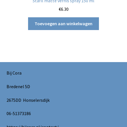
Stafil matte vernis spray 150 ml
€
6.30
Toevoegen aan winkelwagen
Bij Cora
Bredenel 5D
2675DD Honselersdijk
06-51373186
https://bijcora.nl/contact/