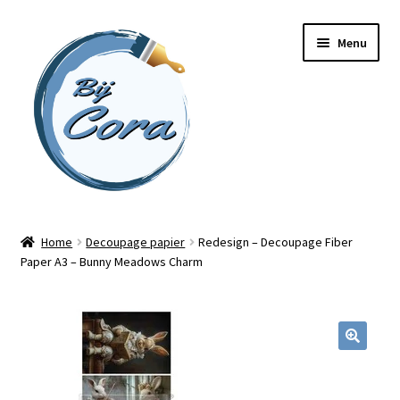
Ga
Ga
Menu
door
naar
naar
de
navigatie
inhoud
Home
Home
Decoupage papier
Redesign – Decoupage Fiber
Paper A3 – Bunny Meadows Charm
Workshops
Online cursussen
Subme
Shop
uitvou