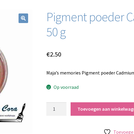
Pigment poeder 
50 g
€
2.50
Maja’s memories Pigment poeder Cadmium 
Op voorraad
Pigment
Toevoegen aan winkelwag
poeder
Cadmium
Red
Toevoegen