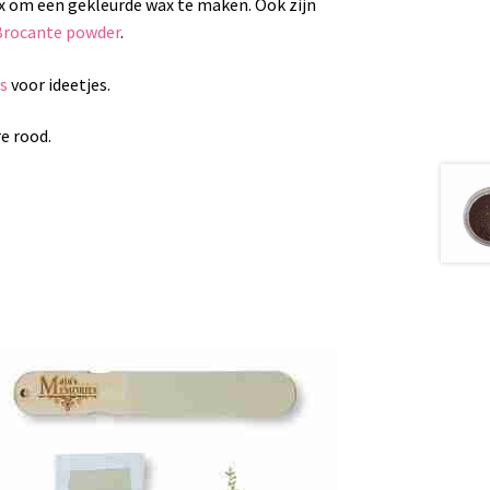
x om een gekleurde wax te maken. Ook zijn
Brocante powder
.
s
voor ideetjes.
e rood.