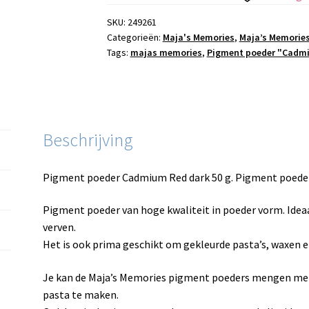
Dark
50
SKU:
249261
Categorieën:
Maja's Memories
,
Maja’s Memorie
g
Tags:
majas memories
,
Pigment poeder "Cadmi
aantal
Beschrijving
Pigment poeder Cadmium Red dark 50 g. Pigment poeder
Pigment poeder van hoge kwaliteit in poeder vorm. Ide
verven.
Het is ook prima geschikt om gekleurde pasta’s, waxen e
Je kan de Maja’s Memories pigment poeders mengen me
pasta te maken.