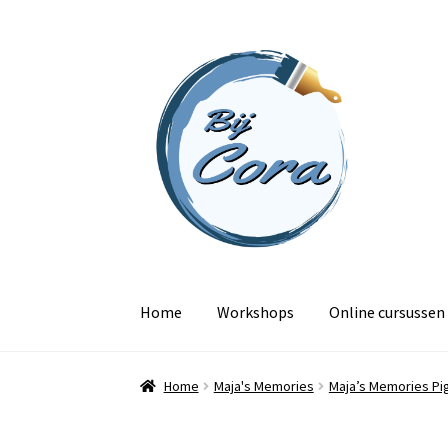
Ga
Ga
door
naar
naar
de
navigatie
inhoud
Home
Workshops
Online cursussen
Home
Maja's Memories
Maja’s Memories P