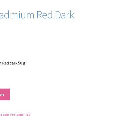
Cadmium Red Dark
Red dark 50 g
en
 aan verlanglijst